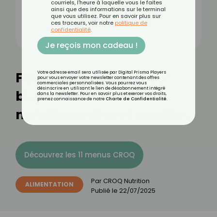
courriels, l'heure à laquelle vous le faites
ainsi que des informations sur le terminal
que vous utilisez. Pour en savoir plus sur
ces traceurs, voir notre
politique de
confidentialité
.
Je reçois mon cadeau !
Farine de pois chiches :
Votre adresse email sera utilisée par Digital Prisma Players
pour vous envoyer votre newsletter contenant des offres
commerciales personnalisées. Vous pourrez vous
désinscrire en utilisant le lien de désabonnement intégré
bienfaits, valeurs
dans la newsletter. Pour en savoir plus et exercer vos droits,
prenez connaissance de notre
Charte de Confidentialité
.
nutritionnelles et recettes
Découvrez les 11 menus CROQ
Par
CROQ Nutrition
ALIMENTATION
Publié le
22/07/2025