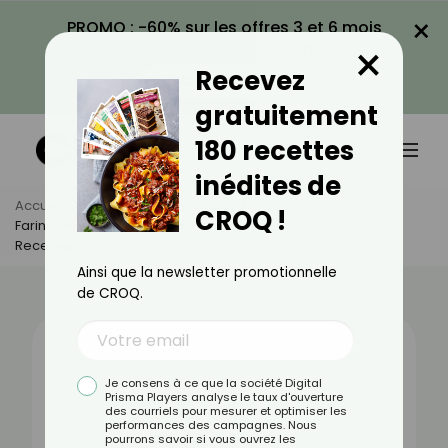
×
PROMO : -60% sur les offres 3 et 6 mois
×
avec le code CROQ60
Recevez
VOIR LA PROMO
gratuitement
180 recettes
inédites de
Accueil
Actus
Alimentation
CROQ !
Farine De Pois Chiches : Bienfaits, Valeurs Nutritionnelles Et
Recettes
Ainsi que la newsletter promotionnelle
de CROQ.
Je consens à ce que la société Digital
Prisma Players analyse le taux d'ouverture
des courriels pour mesurer et optimiser les
performances des campagnes. Nous
pourrons savoir si vous ouvrez les