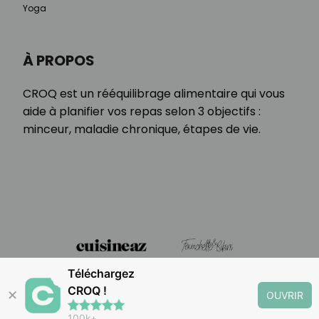
Yoga
À PROPOS
CROQ est un rééquilibrage alimentaire qui vous
aide à planifier vos repas selon 3 objectifs :
minceur, maladie chronique, étapes de vie.
Téléchargez
CROQ !
✕
OUVRIR
100k+