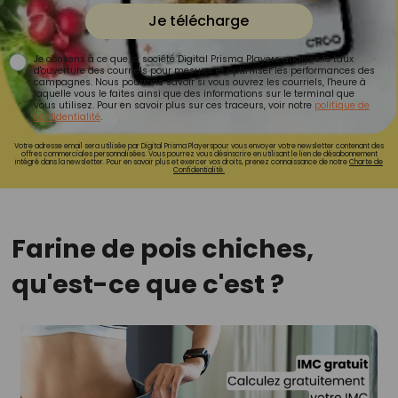
Je télécharge
Je consens à ce que la société Digital Prisma Players analyse le taux
d'ouverture des courriels pour mesurer et optimiser les performances des
campagnes. Nous pourrons savoir si vous ouvrez les courriels, l'heure à
laquelle vous le faites ainsi que des informations sur le terminal que
vous utilisez. Pour en savoir plus sur ces traceurs, voir notre
politique de
confidentialité
.
Votre adresse email sera utilisée par Digital Prisma Playerspour vous envoyer votre newsletter contenant des
offres commerciales personnalisées. Vous pourrez vous désinscrire en utilisant le lien de désabonnement
intégré dans la newsletter. Pour en savoir plus et exercer vos droits, prenez connaissance de notre
Charte de
Confidentialité.
Farine de pois chiches,
qu'est-ce que c'est ?