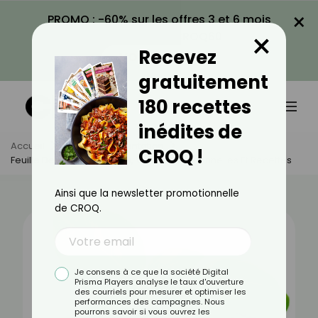
×
PROMO : -60% sur les offres 3 et 6 mois
×
avec le code CROQ60
Recevez
VOIR LA PROMO
gratuitement
180 recettes
inédites de
Accueil
Actus
Alimentation
CROQ !
Feuille De Basilic : Bienfaits, Valeurs Nutritionnelles Et Recettes
Ainsi que la newsletter promotionnelle
de CROQ.
Je consens à ce que la société Digital
Prisma Players analyse le taux d'ouverture
des courriels pour mesurer et optimiser les
performances des campagnes. Nous
pourrons savoir si vous ouvrez les