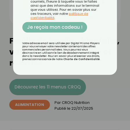
courriels, l'heure à laquelle vous le faites
ainsi que des informations sur le terminal
que vous utilisez. Pour en savoir plus sur
ces traceurs, voir notre
politique de
confidentialité
.
Je reçois mon cadeau !
Feuille de basilic : bienfaits,
Votre adresse email sera utilisée par Digital Prisma Players
pour vous envoyer votre newsletter contenant des offres
valeurs nutritionnelles et
commerciales personnalisées. Vous pourrez vous
désinscrire en utilisant le lien de désabonnement intégré
dans la newsletter. Pour en savoir plus et exercer vos droits,
recettes
prenez connaissance de notre
Charte de Confidentialité
.
Découvrez les 11 menus CROQ
Par
CROQ Nutrition
ALIMENTATION
Publié le
22/07/2025