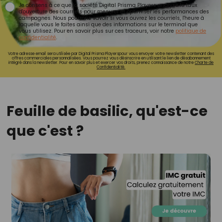
Je consens à ce que la société Digital Prisma Players analyse le taux
d'ouverture des courriels pour mesurer et optimiser les performances des
campagnes. Nous pourrons savoir si vous ouvrez les courriels, l'heure à
laquelle vous le faites ainsi que des informations sur le terminal que
vous utilisez. Pour en savoir plus sur ces traceurs, voir notre
politique de
confidentialité
.
Votre adresse email sera utilisée par Digital Prisma Playerspour vous envoyer votre newsletter contenant des
offres commerciales personnalisées. Vous pourrez vous désinscrire en utilisant le lien de désabonnement
intégré dans la newsletter. Pour en savoir plus et exercer vos droits, prenez connaissance de notre
Charte de
Confidentialité.
Feuille de basilic, qu'est-ce
que c'est ?