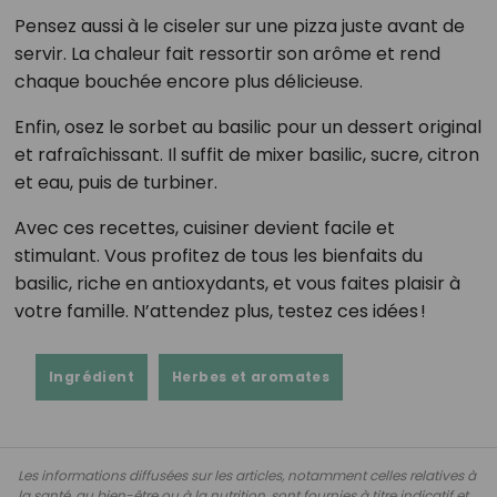
Pensez aussi à le ciseler sur une pizza juste avant de
servir. La chaleur fait ressortir son arôme et rend
chaque bouchée encore plus délicieuse.
Enfin, osez le sorbet au basilic pour un dessert original
et rafraîchissant. Il suffit de mixer basilic, sucre, citron
et eau, puis de turbiner.
Avec ces recettes, cuisiner devient facile et
stimulant. Vous profitez de tous les bienfaits du
basilic, riche en antioxydants, et vous faites plaisir à
votre famille. N’attendez plus, testez ces idées !
Ingrédient
Herbes et aromates
Les informations diffusées sur les articles, notamment celles relatives à
la santé, au bien-être ou à la nutrition, sont fournies à titre indicatif et