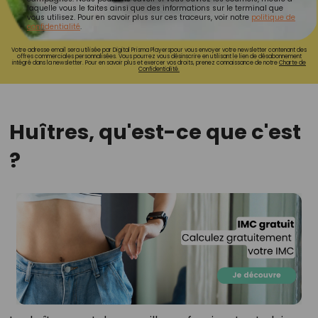
laquelle vous le faites ainsi que des informations sur le terminal que
vous utilisez. Pour en savoir plus sur ces traceurs, voir notre
politique de
confidentialité
.
Votre adresse email sera utilisée par Digital Prisma Playerspour vous envoyer votre newsletter contenant des
offres commerciales personnalisées. Vous pourrez vous désinscrire en utilisant le lien de désabonnement
intégré dans la newsletter. Pour en savoir plus et exercer vos droits, prenez connaissance de notre
Charte de
Confidentialité.
Huîtres, qu'est-ce que c'est
?