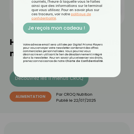
courriels, l'heure à laquelle vous le faites
ainsi que des informations sur le terminal
que vous utilisez. Pour en savoir plus sur
ces traceurs, voir notre
politique de
confidentialité
.
Je reçois mon cadeau !
Huîtres : bienfaits, valeurs
Votre adresse email sera utilisée par Digital Prisma Players
pour vous envoyer votre newsletter contenant des offres
nutritionnelles et recettes
commerciales personnalisées. Vous pourrez vous
désinscrire en utilisant le lien de désabonnement intégré
dans la newsletter. Pour en savoir plus et exercer vos droits,
prenez connaissance de notre
Charte de Confidentialité
.
Découvrez les 11 menus CROQ
Par
CROQ Nutrition
ALIMENTATION
Publié le
22/07/2025