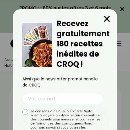
×
PROMO : -60% sur les offres 3 et 6 mois
×
avec le code CROQ60
Recevez
VOIR LA PROMO
gratuitement
180 recettes
inédites de
Accueil
Actus
Alimentation
CROQ !
Huîtres : Bienfaits, Valeurs Nutritionnelles Et Recettes
Ainsi que la newsletter promotionnelle
de CROQ.
Je consens à ce que la société Digital
Prisma Players analyse le taux d'ouverture
des courriels pour mesurer et optimiser les
performances des campagnes. Nous
pourrons savoir si vous ouvrez les