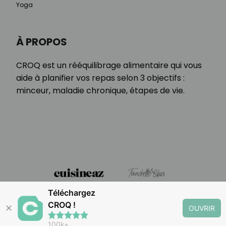
Yoga
À PROPOS
CROQ est un rééquilibrage alimentaire qui vous
aide à planifier vos repas selon 3 objectifs :
minceur, maladie chronique, étapes de vie.
Téléchargez
CROQ !
✕
OUVRIR
100k+