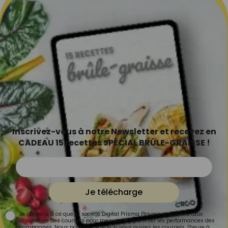
Inscrivez-vous à notre Newsletter et recevez en
CADEAU 15 recettes SPÉCIAL BRÛLE-GRAISSE !
Je télécharge
Je consens à ce que la société Digital Prisma Players analyse le taux
d'ouverture des courriels pour mesurer et optimiser les performances des
campagnes. Nous pourrons savoir si vous ouvrez les courriels, l'heure à