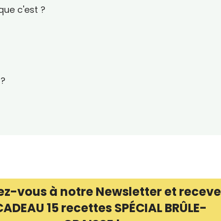
que c'est ?
 ?
ez-vous à notre Newsletter et receve
CADEAU 15 recettes SPÉCIAL BRÛLE-