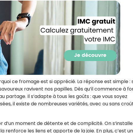
CROQ.
Je consens à ce que la société Digi
Prisma Players analyse le taux d'ou
des courriels pour mesurer et optim
performances des campagnes. No
pourrons savoir si vous ouvrez les co
l'heure à laquelle vous le faites ains
des informations sur le terminal qu
utilisez. Pour en savoir plus sur ces 
voir notre
politique de confidentialit
oi ce fromage est si apprécié. La réponse est simple : 
Je reçois mon cadeau !
savoureux ravivent nos papilles. Dès qu’il commence à fo
u partage. Il s’adapte à tous les goûts : que vous soyez
ées, il existe de nombreuses variétés, avec ou sans croû
Votre adresse email sera utilisée par Digital Prisma Playe
envoyer votre newsletter contenant des offres commercial
personnalisées. Vous pourrez vous désinscrire en utilisan
désabonnement intégré dans la newsletter. Pour en savoi
exercer vos droits, prenez connaissance de notre
Charte 
Confidentialité
.
ter d’un moment de détente et de complicité. On s’installe
a renforce les liens et apporte de la joie. En plus, c’est un