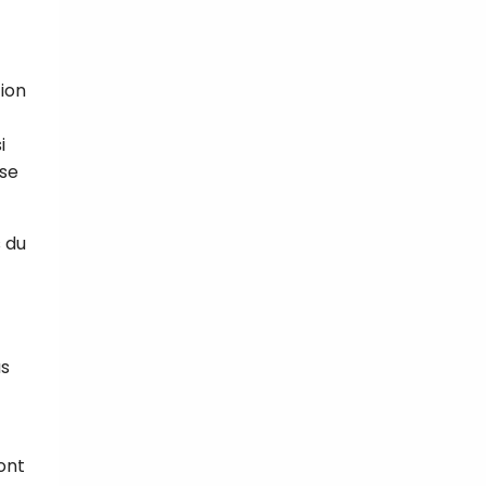
tion
i
sse
s du
us
ont