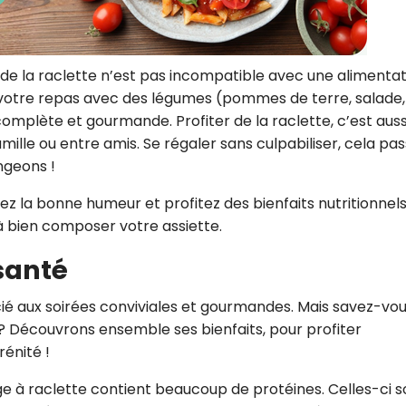
vec de la raclette n’est pas incompatible avec une alimenta
r votre repas avec des légumes (pommes de terre, salade,
mplète et gourmande. Profiter de la raclette, c’est auss
mille ou entre amis. Se régaler sans culpabiliser, cela pa
ngeons !
z la bonne humeur et profitez des bienfaits nutritionnel
 à bien composer votre assiette.
 santé
ié aux soirées conviviales et gourmandes. Mais savez-vo
é ? Découvrons ensemble ses bienfaits, pour profiter
énité !
e à raclette contient beaucoup de protéines. Celles-ci s