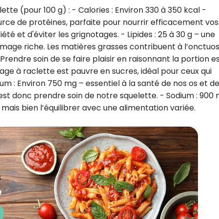
tte (pour 100 g) : - Calories : Environ 330 à 350 kcal -
ource de protéines, parfaite pour nourrir efficacement vos
té et d'éviter les grignotages. - Lipides : 25 à 30 g – une
romage riche. Les matières grasses contribuent à l’onctuos
Prendre soin de se faire plaisir en raisonnant la portion e
omage à raclette est pauvre en sucres, idéal pour ceux qui
cium : Environ 750 mg – essentiel à la santé de nos os et d
est donc prendre soin de notre squelette. - Sodium : 900
mais bien l’équilibrer avec une alimentation variée.