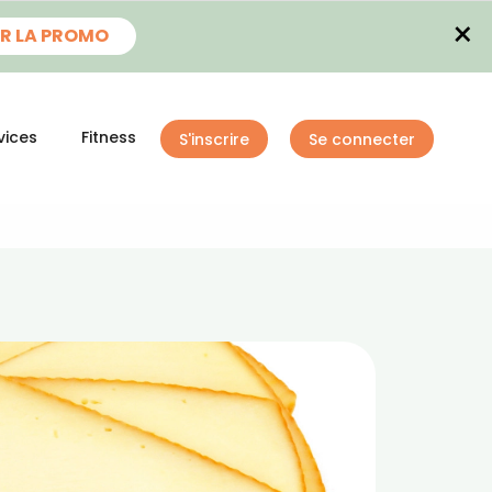
×
R LA PROMO
vices
Fitness
S'inscrire
Se connecter