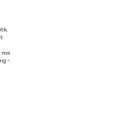
ité,
st
e nos
 mg –