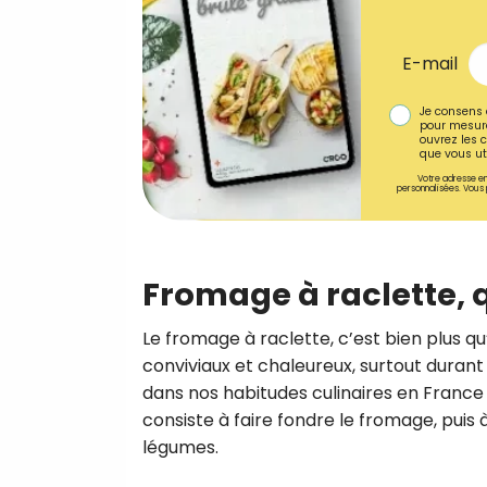
E-mail
Je consens 
pour mesure
ouvrez les c
que vous uti
Votre adresse em
personnalisées. Vous 
Fromage à raclette, q
Le fromage à raclette, c’est bien plus qu
conviviaux et chaleureux, surtout durant l
dans nos habitudes culinaires en France e
consiste à faire fondre le fromage, puis
légumes.