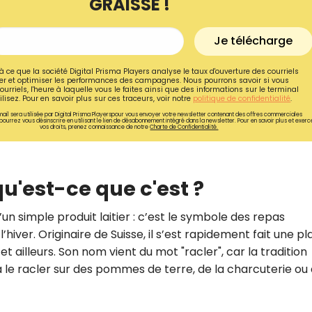
GRAISSE !
Je télécharge
à ce que la société Digital Prisma Players analyse le taux d'ouverture des courriels
r et optimiser les performances des campagnes. Nous pourrons savoir si vous
ourriels, l'heure à laquelle vous le faites ainsi que des informations sur le terminal
lisez. Pour en savoir plus sur ces traceurs, voir notre
politique de confidentialité
.
ail sera utilisée par Digital Prisma Playerspour vous envoyer votre newsletter contenant des offres commerciales
pourrez vous désinscrire en utilisant le lien de désabonnement intégré dans la newsletter. Pour en savoir plus et exerc
vos droits, prenez connaissance de notre
Charte de Confidentialité.
u'est-ce que c'est ?
’un simple produit laitier : c’est le symbole des repas
Recevez gratuitemen
’hiver. Originaire de Suisse, il s’est rapidement fait une p
recettes inédites de
t ailleurs. Son nom vient du mot "racler", car la tradition
 à le racler sur des pommes de terre, de la charcuterie ou
!
Ainsi que la newsletter promotio