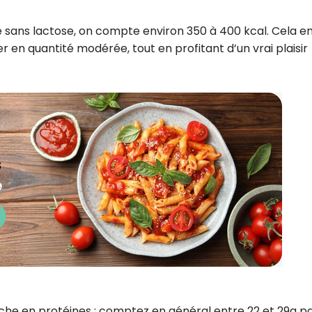
sans lactose, on compte environ 350 à 400 kcal. Cela en 
n quantité modérée, tout en profitant d’un vrai plaisir
iche en protéines : comptez en général entre 22 et 29g p