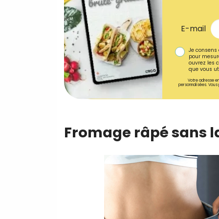
E-mail
Je consens 
pour mesure
ouvrez les c
que vous uti
Votre adresse em
personnalisées. Vous 
Fromage râpé sans la