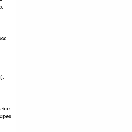
s,
des
).
lcium
tapes