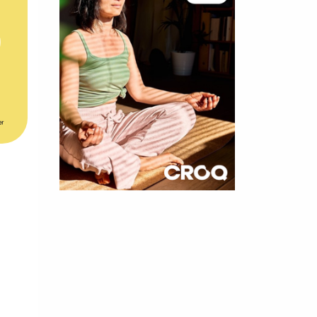
er
×
t 180
 CROQ
nnelle de