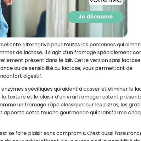
CROQ.
Je consens à ce que la société Digi
Prisma Players analyse le taux d'ou
cellente alternative pour toutes les personnes qui aimen
des courriels pour mesurer et optim
mer de lactose. Il s’agit d’un fromage spécialement co
performances des campagnes. No
pourrons savoir si vous ouvrez les co
urellement présent dans le lait. Cette version sans lactose
l'heure à laquelle vous le faites ains
érance ou de sensibilité au lactose, vous permettant de
des informations sur le terminal qu
utilisez. Pour en savoir plus sur ces 
nconfort digestif.
voir notre
politique de confidentialit
 enzymes spécifiques qui aident à casser et éliminer le l
Je reçois mon cadeau !
la texture et le plaisir d’un vrai fromage restent présents
omme un fromage râpé classique : sur les pizzas, les grati
Votre adresse email sera utilisée par Digital Prisma Playe
ine et apporte cette touche gourmande qui transforme cha
envoyer votre newsletter contenant des offres commercial
personnalisées. Vous pourrez vous désinscrire en utilisan
désabonnement intégré dans la newsletter. Pour en savoi
exercer vos droits, prenez connaissance de notre
Charte 
Confidentialité
.
est se faire plaisir sans compromis. C’est aussi l’assuranc