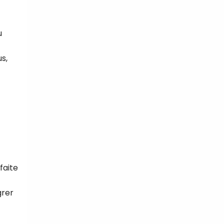
u
s,
faite
grer