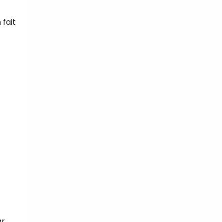
fait
ar