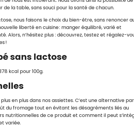
un de nous est intolérant. Nous avons ainsi la possibilité de
de la table, sans souci pour la santé de chacun.
tose, nous faisons le choix du bien-être, sans renoncer a
nouvelle liberté en cuisine : manger équilibré, varié et
. Alors, n’hésitez plus : découvrez, testez et régalez-vou
s !
pé sans lactose
78 kcal pour 100g.
nelles
plus en plus dans nos assiettes. C’est une alternative par
oût du fromage tout en évitant les désagréments liés au
 nutritionnelles de ce produit et comment il peut s’inté
t variée.