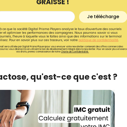
GRAISSE !
Je télécharge
à ce que la société Digital Prisma Players analyse le taux d'ouverture des courriels
r et optimiser les performances des campagnes. Nous pourrons savoir si vous
ourriels, l'heure à laquelle vous le faites ainsi que des informations sur le terminal
lisez. Pour en savoir plus sur ces traceurs, voir notre
politique de confidentialité
.
ail sera utilisée par Digital Prisma Playerspour vous envoyer votre newsletter contenant des offres commerciales
pourrez vous désinscrire en utilisant le lien de désabonnement intégré dans la newsletter. Pour en savoir plus et exerc
vos droits, prenez connaissance de notre
Charte de Confidentialité.
ctose, qu'est-ce que c'est ?
Recevez gratuitemen
recettes inédites de
!
Ainsi que la newsletter promotio