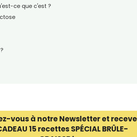
'est-ce que c'est ?
actose
 ?
ez-vous à notre Newsletter et receve
CADEAU 15 recettes SPÉCIAL BRÛLE-