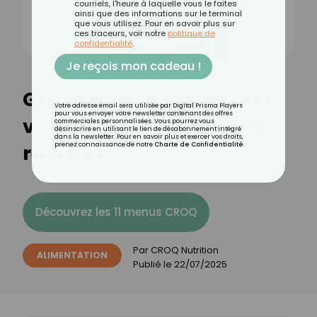
courriels, l'heure à laquelle vous le faites
ainsi que des informations sur le terminal
que vous utilisez. Pour en savoir plus sur
ces traceurs, voir notre
politique de
confidentialité
.
Je reçois mon cadeau !
Grand marnier : bienfaits,
Votre adresse email sera utilisée par Digital Prisma Players
pour vous envoyer votre newsletter contenant des offres
valeurs nutritionnelles et
commerciales personnalisées. Vous pourrez vous
désinscrire en utilisant le lien de désabonnement intégré
dans la newsletter. Pour en savoir plus et exercer vos droits,
recettes
prenez connaissance de notre
Charte de Confidentialité
.
Découvrez les 11 menus CROQ
Par
CROQ Nutrition
ALIMENTATION
Publié le
22/07/2025