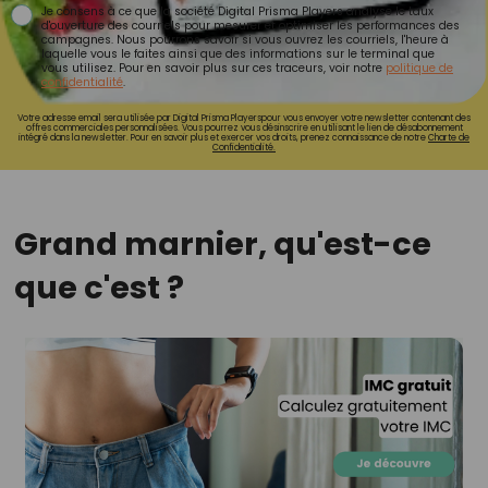
Je consens à ce que la société Digital Prisma Players analyse le taux
d'ouverture des courriels pour mesurer et optimiser les performances des
campagnes. Nous pourrons savoir si vous ouvrez les courriels, l'heure à
laquelle vous le faites ainsi que des informations sur le terminal que
vous utilisez. Pour en savoir plus sur ces traceurs, voir notre
politique de
confidentialité
.
Votre adresse email sera utilisée par Digital Prisma Playerspour vous envoyer votre newsletter contenant des
offres commerciales personnalisées. Vous pourrez vous désinscrire en utilisant le lien de désabonnement
intégré dans la newsletter. Pour en savoir plus et exercer vos droits, prenez connaissance de notre
Charte de
Confidentialité.
Grand marnier, qu'est-ce
que c'est ?