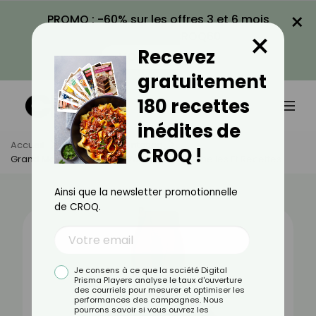
×
PROMO : -60% sur les offres 3 et 6 mois
×
avec le code CROQ60
Recevez
VOIR LA PROMO
gratuitement
180 recettes
inédites de
Accueil
Actus
Alimentation
CROQ !
Grand Marnier : Bienfaits, Valeurs Nutritionnelles Et Recettes
Ainsi que la newsletter promotionnelle
de CROQ.
Je consens à ce que la société Digital
Prisma Players analyse le taux d'ouverture
des courriels pour mesurer et optimiser les
performances des campagnes. Nous
pourrons savoir si vous ouvrez les