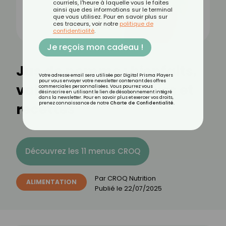
courriels, l'heure à laquelle vous le faites
ainsi que des informations sur le terminal
que vous utilisez. Pour en savoir plus sur
ces traceurs, voir notre
politique de
confidentialité
.
Je reçois mon cadeau !
Jus de pomme : bienfaits,
Votre adresse email sera utilisée par Digital Prisma Players
pour vous envoyer votre newsletter contenant des offres
valeurs nutritionnelles et
commerciales personnalisées. Vous pourrez vous
désinscrire en utilisant le lien de désabonnement intégré
dans la newsletter. Pour en savoir plus et exercer vos droits,
recettes
prenez connaissance de notre
Charte de Confidentialité
.
Découvrez les 11 menus CROQ
Par
CROQ Nutrition
ALIMENTATION
Publié le
22/07/2025