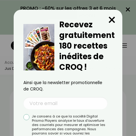
×
PROMO : -60% sur les offres 3 et 6 mois
×
avec le code CROQ60
Recevez
VOIR LA PROMO
gratuitement
180 recettes
inédites de
Accueil
Actus
Alimentation
CROQ !
Jus De Pomme : Bienfaits, Valeurs Nutritionnelles Et Recettes
Ainsi que la newsletter promotionnelle
de CROQ.
Je consens à ce que la société Digital
Prisma Players analyse le taux d'ouverture
des courriels pour mesurer et optimiser les
performances des campagnes. Nous
pourrons savoir si vous ouvrez les