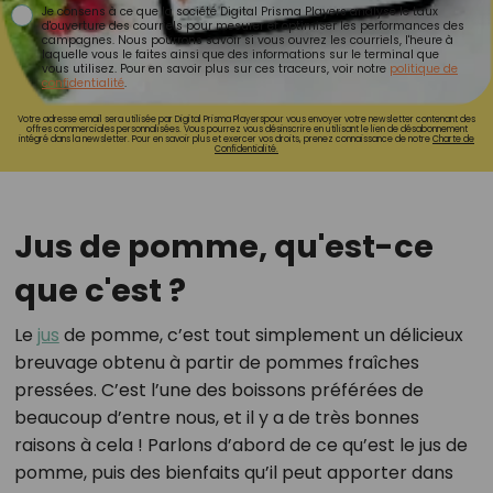
Je consens à ce que la société Digital Prisma Players analyse le taux
d'ouverture des courriels pour mesurer et optimiser les performances des
campagnes. Nous pourrons savoir si vous ouvrez les courriels, l'heure à
laquelle vous le faites ainsi que des informations sur le terminal que
vous utilisez. Pour en savoir plus sur ces traceurs, voir notre
politique de
confidentialité
.
Votre adresse email sera utilisée par Digital Prisma Playerspour vous envoyer votre newsletter contenant des
offres commerciales personnalisées. Vous pourrez vous désinscrire en utilisant le lien de désabonnement
intégré dans la newsletter. Pour en savoir plus et exercer vos droits, prenez connaissance de notre
Charte de
Confidentialité.
Jus de pomme, qu'est-ce
que c'est ?
Le
jus
de pomme, c’est tout simplement un délicieux
breuvage obtenu à partir de pommes fraîches
pressées. C’est l’une des boissons préférées de
beaucoup d’entre nous, et il y a de très bonnes
raisons à cela ! Parlons d’abord de ce qu’est le jus de
pomme, puis des bienfaits qu’il peut apporter dans