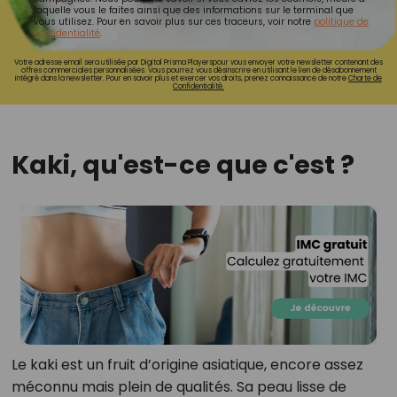
laquelle vous le faites ainsi que des informations sur le terminal que
vous utilisez. Pour en savoir plus sur ces traceurs, voir notre
politique de
confidentialité
.
Votre adresse email sera utilisée par Digital Prisma Playerspour vous envoyer votre newsletter contenant des
offres commerciales personnalisées. Vous pourrez vous désinscrire en utilisant le lien de désabonnement
intégré dans la newsletter. Pour en savoir plus et exercer vos droits, prenez connaissance de notre
Charte de
Confidentialité.
Kaki, qu'est-ce que c'est ?
Le kaki est un fruit d’origine asiatique, encore assez
méconnu mais plein de qualités. Sa peau lisse de