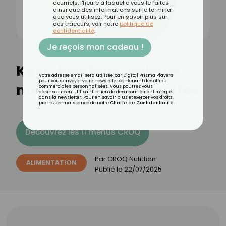
courriels, l'heure à laquelle vous le faites
ainsi que des informations sur le terminal
que vous utilisez. Pour en savoir plus sur
ces traceurs, voir notre
politique de
confidentialité
.
Je reçois mon cadeau !
Kaki : bienfaits, valeurs
Votre adresse email sera utilisée par Digital Prisma Players
pour vous envoyer votre newsletter contenant des offres
nutritionnelles et recettes
commerciales personnalisées. Vous pourrez vous
désinscrire en utilisant le lien de désabonnement intégré
dans la newsletter. Pour en savoir plus et exercer vos droits,
prenez connaissance de notre
Charte de Confidentialité
.
Découvrez les 11 menus CROQ
Par
CROQ Nutrition
ALIMENTATION
Publié le
22/07/2025