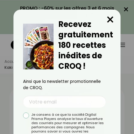
×
PROMO : -60% sur les offres 3 et 6 mois
×
avec le code CROQ60
Recevez
VOIR LA PROMO
gratuitement
180 recettes
inédites de
Accueil
Actus
Alimentation
CROQ !
Kaki : Bienfaits, Valeurs Nutritionnelles Et Recettes
Ainsi que la newsletter promotionnelle
de CROQ.
Je consens à ce que la société Digital
Prisma Players analyse le taux d'ouverture
des courriels pour mesurer et optimiser les
performances des campagnes. Nous
pourrons savoir si vous ouvrez les