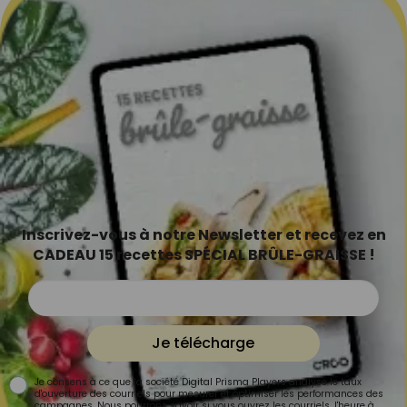
Inscrivez-vous à notre Newsletter et recevez en
CADEAU 15 recettes SPÉCIAL BRÛLE-GRAISSE !
Je télécharge
Je consens à ce que la société Digital Prisma Players analyse le taux
d'ouverture des courriels pour mesurer et optimiser les performances des
campagnes. Nous pourrons savoir si vous ouvrez les courriels, l'heure à