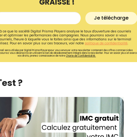
GRAISSE !
Je télécharge
à ce que la société Digital Prisma Players analyse le taux d'ouverture des courriels
r et optimiser les performances des campagnes. Nous pourrons savoir si vous
ourriels, l'heure à laquelle vous le faites ainsi que des informations sur le terminal
lisez. Pour en savoir plus sur ces traceurs, voir notre
politique de confidentialité
.
ail sera utilisée par Digital Prisma Playerspour vous envoyer votre newsletter contenant des offres commerciales
pourrez vous désinscrire en utilisant le lien de désabonnement intégré dans la newsletter. Pour en savoir plus et exerc
vos droits, prenez connaissance de notre
Charte de Confidentialité.
'est ?
Recevez gratuitemen
recettes inédites de
!
Ainsi que la newsletter promotio