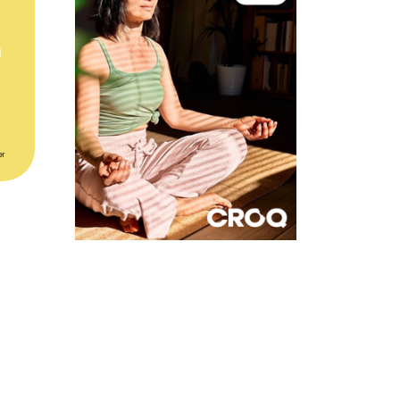
er
×
t 180
 CROQ
nnelle de