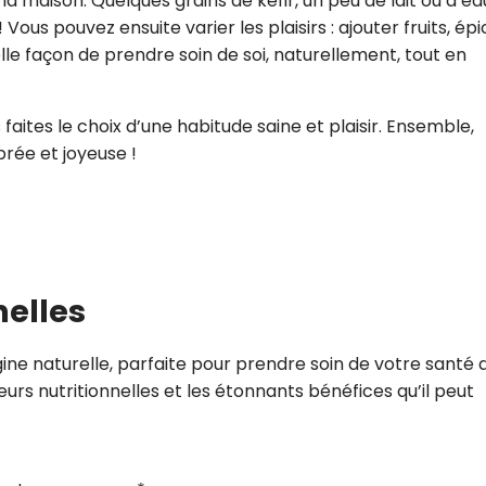
à la maison. Quelques grains de kéfir, un peu de lait ou d’ea
Vous pouvez ensuite varier les plaisirs : ajouter fruits, épi
lle façon de prendre soin de soi, naturellement, tout en
s faites le choix d’une habitude saine et plaisir. Ensemble,
brée et joyeuse !
nelles
gine naturelle, parfaite pour prendre soin de votre santé 
rs nutritionnelles et les étonnants bénéfices qu’il peut