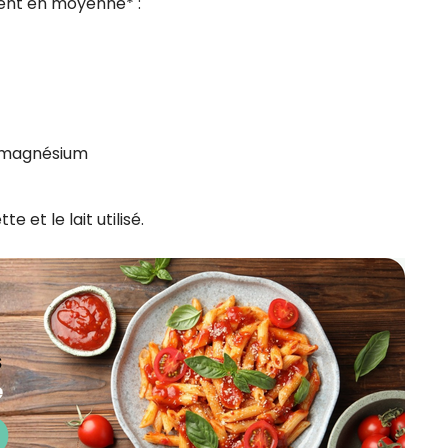
ient en moyenne* :
u magnésium
 et le lait utilisé.