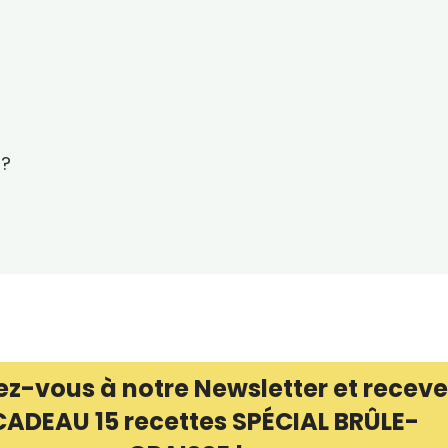
 ?
ez-vous à notre Newsletter et receve
CADEAU 15 recettes SPÉCIAL BRÛLE-