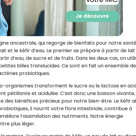
CROQ.
Je consens à ce que la société Digi
Prisma Players analyse le taux d'ou
gine ancestrale, qui regorge de bienfaits pour notre santé.
des courriels pour mesurer et optim
lait et le kéfir d’eau. Le premier se prépare à partir de lait
performances des campagnes. No
pourrons savoir si vous ouvrez les co
tir d’eau, de sucre et de fruits. Dans les deux cas, on util
l'heure à laquelle vous le faites ains
 petites billes translucides. Ce sont en fait un ensemble de
des informations sur le terminal qu
utilisez. Pour en savoir plus sur ces 
ctéries probiotiques.
voir notre
politique de confidentialit
ro-organismes transforment le sucre ou le lactose en aci
Je reçois mon cadeau !
nt pétillante et acidulée. C’est donc une boisson vivante,
rte des bénéfices précieux pour notre bien-être. Le kéfir a
Votre adresse email sera utilisée par Digital Prisma Playe
obiotiques, il nourrit votre flore intestinale, contribue à
envoyer votre newsletter contenant des offres commercial
personnalisées. Vous pourrez vous désinscrire en utilisan
méliore l’assimilation des nutriments. Notre énergie
désabonnement intégré dans la newsletter. Pour en savoi
exercer vos droits, prenez connaissance de notre
Charte 
tre plus léger.
Confidentialité
.