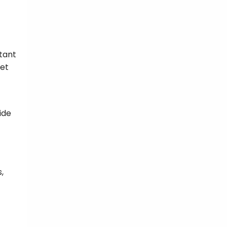
étant
 et
ide
,