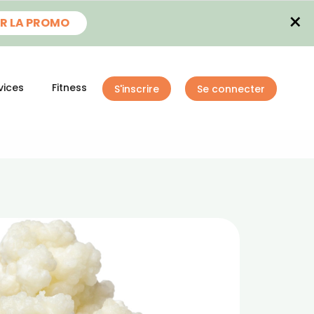
×
R LA PROMO
vices
Fitness
S'inscrire
Se connecter