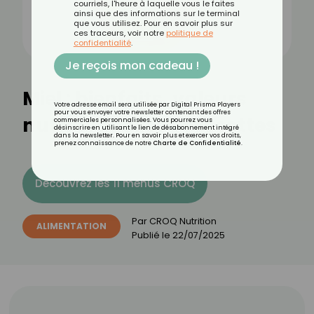
courriels, l'heure à laquelle vous le faites
ainsi que des informations sur le terminal
que vous utilisez. Pour en savoir plus sur
ces traceurs, voir notre
politique de
confidentialité
.
Je reçois mon cadeau !
Miel : bienfaits, valeurs
Votre adresse email sera utilisée par Digital Prisma Players
pour vous envoyer votre newsletter contenant des offres
nutritionnelles et recettes
commerciales personnalisées. Vous pourrez vous
désinscrire en utilisant le lien de désabonnement intégré
dans la newsletter. Pour en savoir plus et exercer vos droits,
prenez connaissance de notre
Charte de Confidentialité
.
Découvrez les 11 menus CROQ
Par
CROQ Nutrition
ALIMENTATION
Publié le
22/07/2025