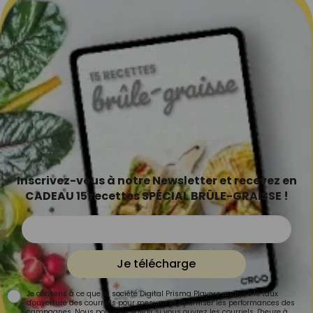
Inscrivez-vous à notre Newsletter et recevez en
CADEAU 15 recettes SPÉCIAL BRÛLE-GRAISSE !
Je télécharge
Je consens à ce que la société Digital Prisma Players analyse le taux
d'ouverture des courriels pour mesurer et optimiser les performances des
campagnes. Nous pourrons savoir si vous ouvrez les courriels, l'heure à