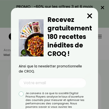
×
PROMO : -60% sur les offres 3 et 6 mois
×
avec le code CROQ60
Recevez
VOIR LA PROMO
gratuitement
180 recettes
inédites de
Accueil
Actus
Alimentation
CROQ !
Miel : Bienfaits, Valeurs Nutritionnelles Et Recettes
Ainsi que la newsletter promotionnelle
de CROQ.
Je consens à ce que la société Digital
Prisma Players analyse le taux d'ouverture
des courriels pour mesurer et optimiser les
performances des campagnes. Nous
pourrons savoir si vous ouvrez les