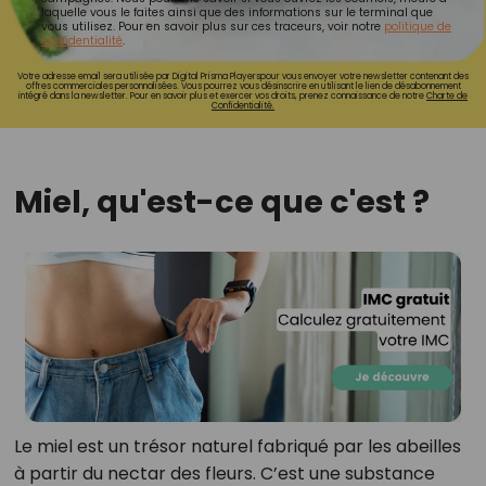
laquelle vous le faites ainsi que des informations sur le terminal que
vous utilisez. Pour en savoir plus sur ces traceurs, voir notre
politique de
confidentialité
.
Votre adresse email sera utilisée par Digital Prisma Playerspour vous envoyer votre newsletter contenant des
offres commerciales personnalisées. Vous pourrez vous désinscrire en utilisant le lien de désabonnement
intégré dans la newsletter. Pour en savoir plus et exercer vos droits, prenez connaissance de notre
Charte de
Confidentialité.
Miel, qu'est-ce que c'est ?
Le miel est un trésor naturel fabriqué par les abeilles
à partir du nectar des fleurs. C’est une substance