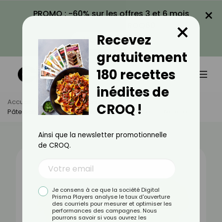
×
PROMO : -60% sur les offres 3 et 6 mois
×
avec le code CROQ60
Recevez
VOIR LA PROMO
gratuitement
180 recettes
inédites de
Accueil
Actus
Alimentation
CROQ !
Pâte Sablée : Bienfaits, Valeurs Nutritionnelles Et Recettes
Ainsi que la newsletter promotionnelle
de CROQ.
Je consens à ce que la société Digital
Prisma Players analyse le taux d'ouverture
des courriels pour mesurer et optimiser les
performances des campagnes. Nous
pourrons savoir si vous ouvrez les