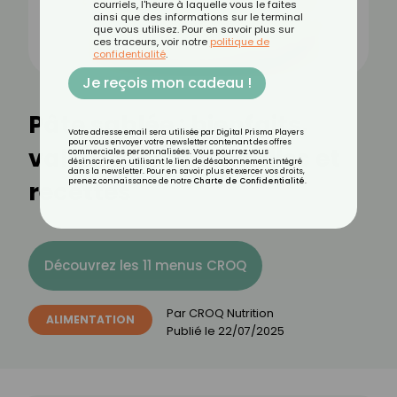
courriels, l'heure à laquelle vous le faites
ainsi que des informations sur le terminal
que vous utilisez. Pour en savoir plus sur
ces traceurs, voir notre
politique de
confidentialité
.
Je reçois mon cadeau !
Pâte sablée : bienfaits,
Votre adresse email sera utilisée par Digital Prisma Players
pour vous envoyer votre newsletter contenant des offres
valeurs nutritionnelles et
commerciales personnalisées. Vous pourrez vous
désinscrire en utilisant le lien de désabonnement intégré
dans la newsletter. Pour en savoir plus et exercer vos droits,
recettes
prenez connaissance de notre
Charte de Confidentialité
.
Découvrez les 11 menus CROQ
Par
CROQ Nutrition
ALIMENTATION
Publié le
22/07/2025