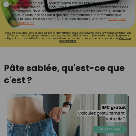
Je consens à ce que la société Digital Prisma Players analyse le taux
d'ouverture des courriels pour mesurer et optimiser les performances des
campagnes. Nous pourrons savoir si vous ouvrez les courriels, l'heure à
laquelle vous le faites ainsi que des informations sur le terminal que
vous utilisez. Pour en savoir plus sur ces traceurs, voir notre
politique de
confidentialité
.
Votre adresse email sera utilisée par Digital Prisma Playerspour vous envoyer votre newsletter contenant des
offres commerciales personnalisées. Vous pourrez vous désinscrire en utilisant le lien de désabonnement
intégré dans la newsletter. Pour en savoir plus et exercer vos droits, prenez connaissance de notre
Charte de
Confidentialité.
Pâte sablée, qu'est-ce que
c'est ?