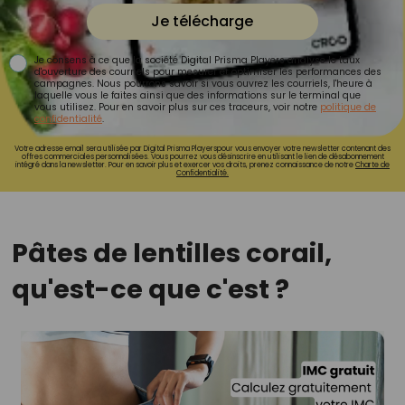
Je télécharge
Je consens à ce que la société Digital Prisma Players analyse le taux
d'ouverture des courriels pour mesurer et optimiser les performances des
campagnes. Nous pourrons savoir si vous ouvrez les courriels, l'heure à
laquelle vous le faites ainsi que des informations sur le terminal que
vous utilisez. Pour en savoir plus sur ces traceurs, voir notre
politique de
confidentialité
.
Votre adresse email sera utilisée par Digital Prisma Playerspour vous envoyer votre newsletter contenant des
offres commerciales personnalisées. Vous pourrez vous désinscrire en utilisant le lien de désabonnement
intégré dans la newsletter. Pour en savoir plus et exercer vos droits, prenez connaissance de notre
Charte de
Confidentialité.
Pâtes de lentilles corail,
qu'est-ce que c'est ?