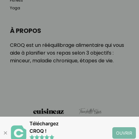
Fitness
Yoga
À PROPOS
CROQ est un rééquilibrage alimentaire qui vous
aide à planifier vos repas selon 3 objectifs :
minceur, maladie chronique, étapes de vie.
Téléchargez
CROQ !
✕
OUVRIR