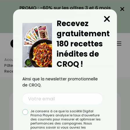
×
PROMO : -60% sur les offres 3 et 6 mois
×
avec le code CROQ60
Recevez
VOIR LA PROMO
gratuitement
180 recettes
inédites de
Accueil
Actus
Alimentation
CROQ !
Pâtes De Lentilles Corail : Bienfaits, Valeurs Nutritionnelles Et
Recettes
Ainsi que la newsletter promotionnelle
de CROQ.
Je consens à ce que la société Digital
Prisma Players analyse le taux d'ouverture
des courriels pour mesurer et optimiser les
performances des campagnes. Nous
pourrons savoir si vous ouvrez les