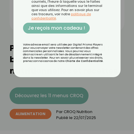
courriels, l'heure à laquelle vous le faites
ainsi que des informations sur le terminal
que vous utilisez. Pour en savoir plus sur
ces traceurs, voir notre
politique de
confidentialité
.
Je reçois mon cadeau !
Pâtes de lentilles corail :
Votre adresse email sera utilisée par Digital Prisma Players
pour vous envoyer votre newsletter contenant des offres
commerciales personnalisées. Vous pourrez vous
désinscrire en utilisant le lien de désabonnement intégré
bienfaits, valeurs
dans la newsletter. Pour en savoir plus et exercer vos droits,
prenez connaissance de notre
Charte de Confidentialité
.
nutritionnelles et recettes
Découvrez les 11 menus CROQ
Par
CROQ Nutrition
ALIMENTATION
Publié le
22/07/2025