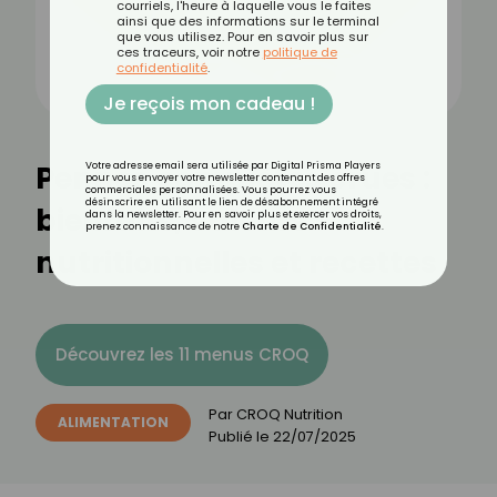
courriels, l'heure à laquelle vous le faites
ainsi que des informations sur le terminal
que vous utilisez. Pour en savoir plus sur
ces traceurs, voir notre
politique de
confidentialité
.
Je reçois mon cadeau !
Pennes complètes crues :
Votre adresse email sera utilisée par Digital Prisma Players
pour vous envoyer votre newsletter contenant des offres
commerciales personnalisées. Vous pourrez vous
désinscrire en utilisant le lien de désabonnement intégré
bienfaits, valeurs
dans la newsletter. Pour en savoir plus et exercer vos droits,
prenez connaissance de notre
Charte de Confidentialité
.
nutritionnelles et recettes
Découvrez les 11 menus CROQ
Par
CROQ Nutrition
ALIMENTATION
Publié le
22/07/2025