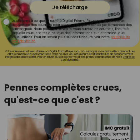
Je télécharge
Je consens à ce que la société Digital Prisma Players analyse le taux
d'ouverture des courriels pour mesurer et optimiser les performances des
campagnes. Nous pourrons savoir si vous ouvrez les courriels, l'heure à
laquelle vous le faites ainsi que des informations sur le terminal que
vous utilisez. Pour en savoir plus sur ces traceurs, voir notre
politique de
confidentialité
.
Votre adresse email sera utilisée par Digital Prisma Playerspour vous envoyer votre newsletter contenant des
offres commerciales personnalisées. Vous pourrez vous désinscrire en utilisant le lien de désabonnement
intégré dans la newsletter. Pour en savoir plus et exercer vos droits, prenez connaissance de notre
Charte de
Confidentialité.
Pennes complètes crues,
qu'est-ce que c'est ?