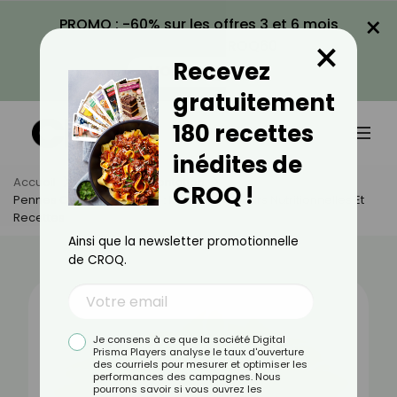
×
PROMO : -60% sur les offres 3 et 6 mois
×
avec le code CROQ60
Recevez
VOIR LA PROMO
gratuitement
180 recettes
inédites de
Accueil
Actus
Alimentation
CROQ !
Pennes Complètes Crues : Bienfaits, Valeurs Nutritionnelles Et
Recettes
Ainsi que la newsletter promotionnelle
de CROQ.
Je consens à ce que la société Digital
Prisma Players analyse le taux d'ouverture
des courriels pour mesurer et optimiser les
performances des campagnes. Nous
pourrons savoir si vous ouvrez les