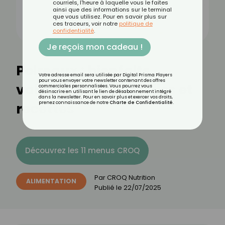
courriels, l'heure à laquelle vous le faites
ainsi que des informations sur le terminal
que vous utilisez. Pour en savoir plus sur
ces traceurs, voir notre
politique de
confidentialité
.
Je reçois mon cadeau !
Poireaux : bienfaits,
Votre adresse email sera utilisée par Digital Prisma Players
pour vous envoyer votre newsletter contenant des offres
valeurs nutritionnelles et
commerciales personnalisées. Vous pourrez vous
désinscrire en utilisant le lien de désabonnement intégré
dans la newsletter. Pour en savoir plus et exercer vos droits,
recettes
prenez connaissance de notre
Charte de Confidentialité
.
Découvrez les 11 menus CROQ
Par
CROQ Nutrition
ALIMENTATION
Publié le
22/07/2025