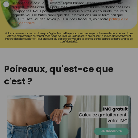
Je consens à ce que la société Digital Prisma Players analyse le taux
d'ouverture des courriels pour mesurer et optimiser les performances des
campagnes. Nous pourrons savoir si vous ouvrez les courriels, l'heure à
laquelle vous le faites ainsi que des informations sur le terminal que
vous utilisez. Pour en savoir plus sur ces traceurs, voir notre
politique de
confidentialité
.
Votre adresse email sera utilisée par Digital Prisma Playerspour vous envoyer votre newsletter contenant des
offres commerciales personnalisées. Vous pourrez vous désinscrire en utilisant le lien de désabonnement
intégré dans la newsletter. Pour en savoir plus et exercer vos droits, prenez connaissance de notre
Charte de
Confidentialité.
Poireaux, qu'est-ce que
c'est ?