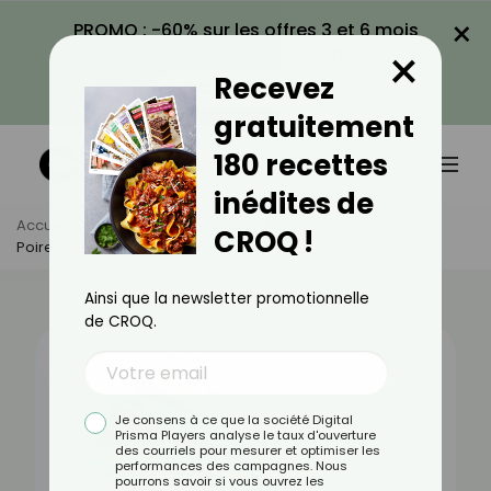
×
PROMO : -60% sur les offres 3 et 6 mois
×
avec le code CROQ60
Recevez
VOIR LA PROMO
gratuitement
180 recettes
inédites de
Accueil
Actus
Alimentation
CROQ !
Poireaux : Bienfaits, Valeurs Nutritionnelles Et Recettes
Ainsi que la newsletter promotionnelle
de CROQ.
Je consens à ce que la société Digital
Prisma Players analyse le taux d'ouverture
des courriels pour mesurer et optimiser les
performances des campagnes. Nous
pourrons savoir si vous ouvrez les