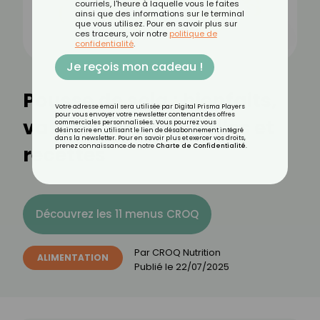
courriels, l'heure à laquelle vous le faites
ainsi que des informations sur le terminal
que vous utilisez. Pour en savoir plus sur
ces traceurs, voir notre
politique de
confidentialité
.
Je reçois mon cadeau !
Pousse de soja : bienfaits,
Votre adresse email sera utilisée par Digital Prisma Players
pour vous envoyer votre newsletter contenant des offres
valeurs nutritionnelles et
commerciales personnalisées. Vous pourrez vous
désinscrire en utilisant le lien de désabonnement intégré
dans la newsletter. Pour en savoir plus et exercer vos droits,
recettes
prenez connaissance de notre
Charte de Confidentialité
.
Découvrez les 11 menus CROQ
Par
CROQ Nutrition
ALIMENTATION
Publié le
22/07/2025