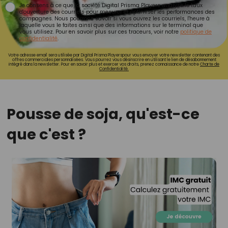
Je consens à ce que la société Digital Prisma Players analyse le taux
d'ouverture des courriels pour mesurer et optimiser les performances des
campagnes. Nous pourrons savoir si vous ouvrez les courriels, l'heure à
laquelle vous le faites ainsi que des informations sur le terminal que
vous utilisez. Pour en savoir plus sur ces traceurs, voir notre
politique de
confidentialité
.
Votre adresse email sera utilisée par Digital Prisma Playerspour vous envoyer votre newsletter contenant des
offres commerciales personnalisées. Vous pourrez vous désinscrire en utilisant le lien de désabonnement
intégré dans la newsletter. Pour en savoir plus et exercer vos droits, prenez connaissance de notre
Charte de
Confidentialité.
Pousse de soja, qu'est-ce
que c'est ?