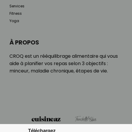
Services
Fitness
Yoga
À PROPOS
CROQ est un rééquilibrage alimentaire qui vous
aide à planifier vos repas selon 3 objectifs :
minceur, maladie chronique, étapes de vie.
Téléchargez