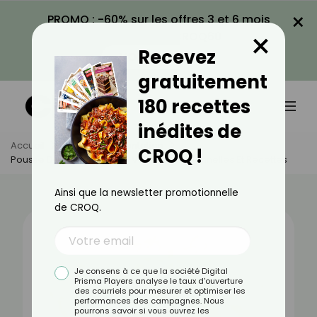
×
PROMO : -60% sur les offres 3 et 6 mois
×
avec le code CROQ60
Recevez
VOIR LA PROMO
gratuitement
180 recettes
inédites de
Accueil
Actus
Alimentation
CROQ !
Pousse De Soja : Bienfaits, Valeurs Nutritionnelles Et Recettes
Ainsi que la newsletter promotionnelle
de CROQ.
Je consens à ce que la société Digital
Prisma Players analyse le taux d'ouverture
des courriels pour mesurer et optimiser les
performances des campagnes. Nous
pourrons savoir si vous ouvrez les