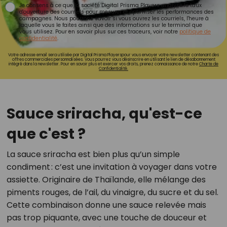
Je consens à ce que la société Digital Prisma Players analyse le taux
d'ouverture des courriels pour mesurer et optimiser les performances des
campagnes. Nous pourrons savoir si vous ouvrez les courriels, l'heure à
laquelle vous le faites ainsi que des informations sur le terminal que
vous utilisez. Pour en savoir plus sur ces traceurs, voir notre
politique de
confidentialité
.
Votre adresse email sera utilisée par Digital Prisma Playerspour vous envoyer votre newsletter contenant des
offres commerciales personnalisées. Vous pourrez vous désinscrire en utilisant le lien de désabonnement
intégré dans la newsletter. Pour en savoir plus et exercer vos droits, prenez connaissance de notre
Charte de
Confidentialité.
Sauce sriracha, qu'est-ce
que c'est ?
La sauce sriracha est bien plus qu’un simple
condiment : c’est une invitation à voyager dans votre
assiette. Originaire de Thaïlande, elle mélange des
piments rouges, de l’ail, du vinaigre, du sucre et du sel.
Cette combinaison donne une sauce relevée mais
pas trop piquante, avec une touche de douceur et