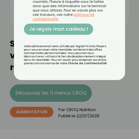
courriels, l'heure à laquelle vous le faites
ainsi que des informations sur le terminal
que vous utilisez. Pour en savoir plus sur
ces traceurs, voir notre
politique de
confidentialité
.
Je reçois mon cadeau !
Sauce sriracha : bienfaits,
Votre adresse email sera utilisée par Digital Prisma Players
pour vous envoyer votre newsletter contenant des offres
valeurs nutritionnelles et
commerciales personnalisées. Vous pourrez vous
désinscrire en utilisant le lien de désabonnement intégré
dans la newsletter. Pour en savoir plus et exercer vos droits,
recettes
prenez connaissance de notre
Charte de Confidentialité
.
Découvrez les 11 menus CROQ
Par
CROQ Nutrition
ALIMENTATION
Publié le
22/07/2025