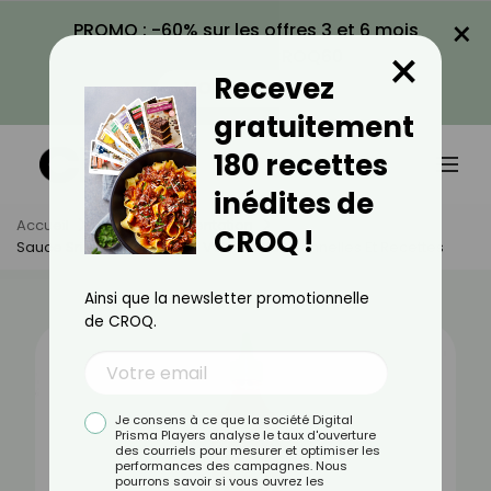
×
PROMO : -60% sur les offres 3 et 6 mois
×
avec le code CROQ60
Recevez
VOIR LA PROMO
gratuitement
180 recettes
inédites de
Accueil
Actus
Alimentation
CROQ !
Sauce Sriracha : Bienfaits, Valeurs Nutritionnelles Et Recettes
Ainsi que la newsletter promotionnelle
de CROQ.
Je consens à ce que la société Digital
Prisma Players analyse le taux d'ouverture
des courriels pour mesurer et optimiser les
performances des campagnes. Nous
pourrons savoir si vous ouvrez les