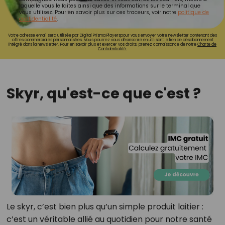
laquelle vous le faites ainsi que des informations sur le terminal que
vous utilisez. Pour en savoir plus sur ces traceurs, voir notre
politique de
confidentialité
.
Votre adresse email sera utilisée par Digital Prisma Playerspour vous envoyer votre newsletter contenant des
offres commerciales personnalisées. Vous pourrez vous désinscrire en utilisant le lien de désabonnement
intégré dans la newsletter. Pour en savoir plus et exercer vos droits, prenez connaissance de notre
Charte de
Confidentialité.
Skyr, qu'est-ce que c'est ?
Le skyr, c’est bien plus qu’un simple produit laitier :
c’est un véritable allié au quotidien pour notre santé