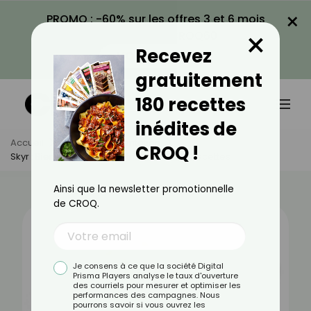
×
PROMO : -60% sur les offres 3 et 6 mois
×
avec le code CROQ60
Recevez
VOIR LA PROMO
gratuitement
180 recettes
inédites de
Accueil
Actus
Alimentation
CROQ !
Skyr : Bienfaits, Valeurs Nutritionnelles Et Recettes
Ainsi que la newsletter promotionnelle
de CROQ.
Je consens à ce que la société Digital
Prisma Players analyse le taux d'ouverture
des courriels pour mesurer et optimiser les
performances des campagnes. Nous
pourrons savoir si vous ouvrez les