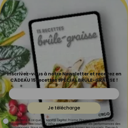
Inscrivez-vous à notre Newsletter et recevez en
CADEAU 15 recettes SPÉCIAL BRÛLE-GRAISSE !
Je télécharge
Je consens à ce que la société Digital Prisma Players analyse le taux
d'ouverture des courriels pour mesurer et optimiser les performances des
campagnes. Nous pourrons savoir si vous ouvrez les courriels, l'heure à