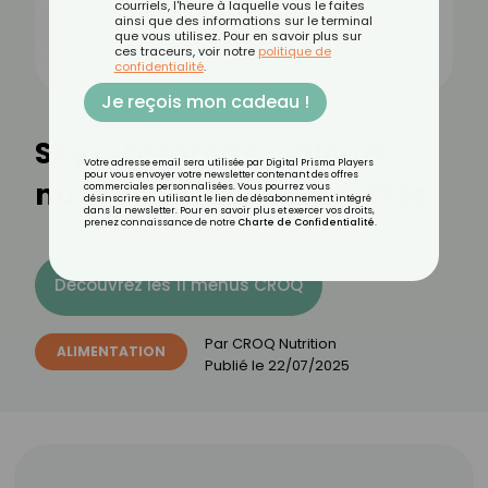
courriels, l'heure à laquelle vous le faites
ainsi que des informations sur le terminal
que vous utilisez. Pour en savoir plus sur
ces traceurs, voir notre
politique de
confidentialité
.
Je reçois mon cadeau !
Skyr : bienfaits, valeurs
Votre adresse email sera utilisée par Digital Prisma Players
pour vous envoyer votre newsletter contenant des offres
nutritionnelles et recettes
commerciales personnalisées. Vous pourrez vous
désinscrire en utilisant le lien de désabonnement intégré
dans la newsletter. Pour en savoir plus et exercer vos droits,
prenez connaissance de notre
Charte de Confidentialité
.
Découvrez les 11 menus CROQ
Par
CROQ Nutrition
ALIMENTATION
Publié le
22/07/2025