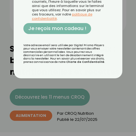
courriels, l'heure à laquelle vous le faites
ainsi que des informations sur le terminal
que vous utilisez. Pour en savoir plus sur
ces traceurs, voir notre
politique de
confidentialité
.
Je reçois mon cadeau !
Smoothie de votre choix :
Votre adresse email sera utilisée par Digital Prisma Players
pour vous envoyer votre newsletter contenant des offres
commerciales personnalisées. Vous pourrez vous
désinscrire en utilisant le lien de désabonnement intégré
bienfaits, valeurs
dans la newsletter. Pour en savoir plus et exercer vos droits,
prenez connaissance de notre
Charte de Confidentialité
.
nutritionnelles et recettes
Découvrez les 11 menus CROQ
Par
CROQ Nutrition
ALIMENTATION
Publié le
22/07/2025