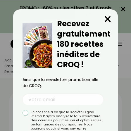
×
PROMO : -60% sur les offres 3 et 6 mois
×
avec le code CROQ60
Recevez
VOIR LA PROMO
gratuitement
180 recettes
inédites de
Accueil
Actus
Alimentation
CROQ !
Smoothie De Votre Choix : Bienfaits, Valeurs Nutritionnelles Et
Recettes
Ainsi que la newsletter promotionnelle
de CROQ.
Je consens à ce que la société Digital
Prisma Players analyse le taux d'ouverture
des courriels pour mesurer et optimiser les
performances des campagnes. Nous
pourrons savoir si vous ouvrez les