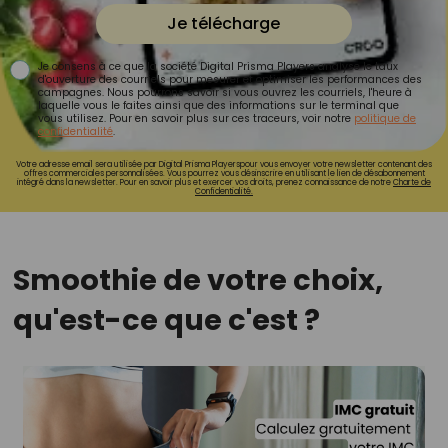
Je télécharge
Je consens à ce que la société Digital Prisma Players analyse le taux
d'ouverture des courriels pour mesurer et optimiser les performances des
campagnes. Nous pourrons savoir si vous ouvrez les courriels, l'heure à
laquelle vous le faites ainsi que des informations sur le terminal que
vous utilisez. Pour en savoir plus sur ces traceurs, voir notre
politique de
confidentialité
.
Votre adresse email sera utilisée par Digital Prisma Playerspour vous envoyer votre newsletter contenant des
offres commerciales personnalisées. Vous pourrez vous désinscrire en utilisant le lien de désabonnement
intégré dans la newsletter. Pour en savoir plus et exercer vos droits, prenez connaissance de notre
Charte de
Confidentialité.
Smoothie de votre choix,
qu'est-ce que c'est ?