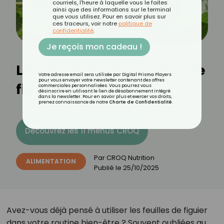
courriels, l'heure à laquelle vous le faites
ainsi que des informations sur le terminal
que vous utilisez. Pour en savoir plus sur
ces traceurs, voir notre
politique de
confidentialité
.
Je reçois mon cadeau !
Les bienfaits des feuilles de
Votre adresse email sera utilisée par Digital Prisma Players
pour vous envoyer votre newsletter contenant des offres
figuier
commerciales personnalisées. Vous pourrez vous
désinscrire en utilisant le lien de désabonnement intégré
dans la newsletter. Pour en savoir plus et exercer vos droits,
prenez connaissance de notre
Charte de Confidentialité
.
Découvrez les 11 menus CROQ
Par
CROQ Nutrition
ALIMENTATION
Publié le
25/10/2025
Avez-vous déjà pensé à utiliser les feuilles de figuier
dans votre routine bien-être ? Souvent oubliées au