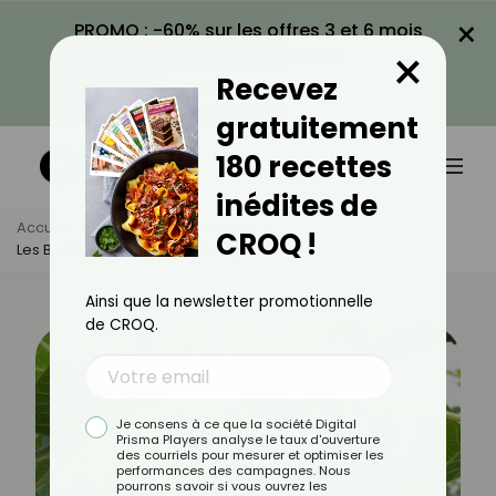
×
PROMO : -60% sur les offres 3 et 6 mois
×
avec le code CROQ60
Recevez
VOIR LA PROMO
gratuitement
180 recettes
inédites de
Accueil
Actus
Alimentation
CROQ !
Les Bienfaits Des Feuilles De Figuier
Ainsi que la newsletter promotionnelle
de CROQ.
Je consens à ce que la société Digital
Prisma Players analyse le taux d'ouverture
des courriels pour mesurer et optimiser les
performances des campagnes. Nous
pourrons savoir si vous ouvrez les