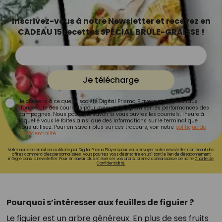
Inscrivez-vous à notre Newsletter et recevez en
CADEAU 15 recettes SPÉCIAL BRÛLE-GRAISSE !
Je télécharge
Je consens à ce que la société Digital Prisma Players analyse le taux
d'ouverture des courriels pour mesurer et optimiser les performances des
campagnes. Nous pourrons savoir si vous ouvrez les courriels, l'heure à
laquelle vous le faites ainsi que des informations sur le terminal que
vous utilisez. Pour en savoir plus sur ces traceurs, voir notre
politique de
confidentialité
.
Votre adresse email sera utilisée par Digital Prisma Playerspour vous envoyer votre newsletter contenant des
offres commerciales personnalisées. Vous pourrez vous désinscrire en utilisant le lien de désabonnement
intégré dans la newsletter. Pour en savoir plus et exercer vos droits, prenez connaissance de notre
Charte de
Confidentialité.
Pourquoi s’intéresser aux feuilles de figuier ?
Le figuier est un arbre généreux. En plus de ses fruits