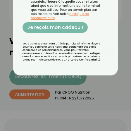
courriels, l'heure à laquelle vous le faites
ainsi que des informations sur le terminal
que vous utilisez. Pour en savoir plus sur
ces traceurs, voir notre
politique de
confidentialité
.
Je reçois mon cadeau !
Veau : bienfaits, valeurs
Votre adresse email sera utilisée par Digital Prisma Players
pour vous envoyer votre newsletter contenant des offres
nutritionnelles et recettes
commerciales personnalisées. Vous pourrez vous
désinscrire en utilisant le lien de désabonnement intégré
dans la newsletter. Pour en savoir plus et exercer vos droits,
prenez connaissance de notre
Charte de Confidentialité
.
Découvrez les 11 menus CROQ
Par
CROQ Nutrition
ALIMENTATION
Publié le
22/07/2025