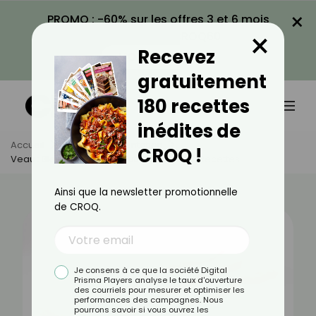
×
PROMO : -60% sur les offres 3 et 6 mois
×
avec le code CROQ60
Recevez
VOIR LA PROMO
gratuitement
180 recettes
inédites de
Accueil
Actus
Alimentation
CROQ !
Veau : Bienfaits, Valeurs Nutritionnelles Et Recettes
Ainsi que la newsletter promotionnelle
de CROQ.
Je consens à ce que la société Digital
Prisma Players analyse le taux d'ouverture
des courriels pour mesurer et optimiser les
performances des campagnes. Nous
pourrons savoir si vous ouvrez les