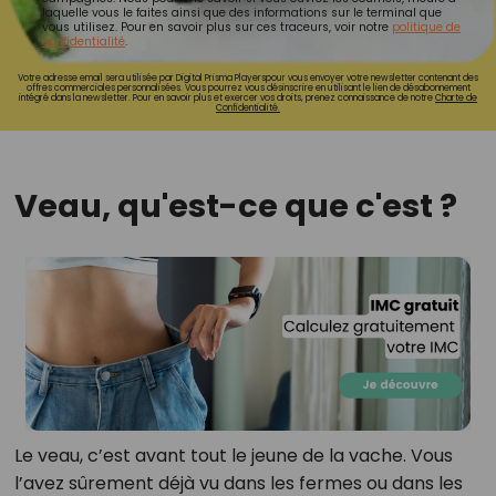
laquelle vous le faites ainsi que des informations sur le terminal que
vous utilisez. Pour en savoir plus sur ces traceurs, voir notre
politique de
confidentialité
.
Votre adresse email sera utilisée par Digital Prisma Playerspour vous envoyer votre newsletter contenant des
offres commerciales personnalisées. Vous pourrez vous désinscrire en utilisant le lien de désabonnement
intégré dans la newsletter. Pour en savoir plus et exercer vos droits, prenez connaissance de notre
Charte de
Confidentialité.
Veau, qu'est-ce que c'est ?
Le veau, c’est avant tout le jeune de la vache. Vous
l’avez sûrement déjà vu dans les fermes ou dans les