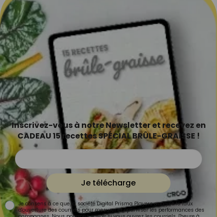
Inscrivez-vous à notre Newsletter et recevez en
CADEAU 15 recettes SPÉCIAL BRÛLE-GRAISSE !
Je télécharge
Je consens à ce que la société Digital Prisma Players analyse le taux
d'ouverture des courriels pour mesurer et optimiser les performances des
campagnes. Nous pourrons savoir si vous ouvrez les courriels, l'heure à