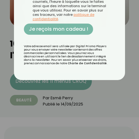
courriels, l'heure à laquelle vous le faites
ainsi que des informations sur le terminal
que vous utilisez. Pour en savoir plus sur
ces traceurs, voir notre
politique de
confidentialité
.
Je reçois mon cadeau !
10 choses à savoir sur
Votre adresse email sera utilisée par Digital Prisma Players
pour vous envoyer votre newsletter contenant des offres
l'épilation au rasoir
commerciales personnalisées. Vous pourrez vous
désinscrire en utilisant le lien de désabonnement intégré
dans la newsletter. Pour en savoir plus et exercer vos droits,
prenez connaissance de notre
Charte de Confidentialité
.
Découvrez les 11 menus CROQ
Par
Esmé Perry
BEAUTÉ
Publié le
14/09/2025