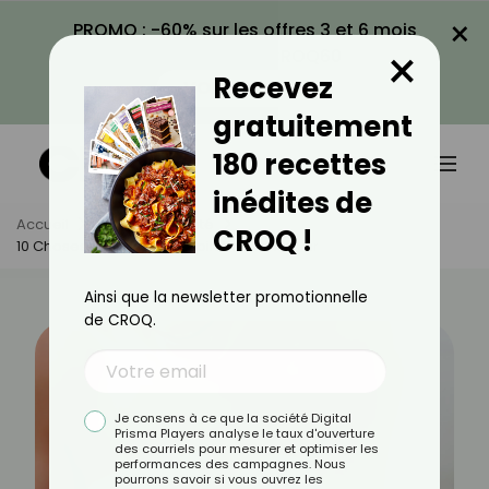
×
PROMO : -60% sur les offres 3 et 6 mois
×
avec le code CROQ60
Recevez
VOIR LA PROMO
gratuitement
180 recettes
inédites de
Accueil
Actus
Beauté
CROQ !
10 Choses À Savoir Sur L'épilation Au Rasoir
Ainsi que la newsletter promotionnelle
de CROQ.
Je consens à ce que la société Digital
Prisma Players analyse le taux d'ouverture
des courriels pour mesurer et optimiser les
performances des campagnes. Nous
pourrons savoir si vous ouvrez les