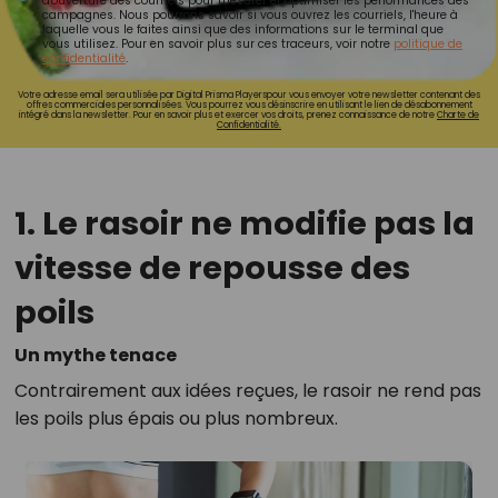
d'ouverture des courriels pour mesurer et optimiser les performances des
campagnes. Nous pourrons savoir si vous ouvrez les courriels, l'heure à
laquelle vous le faites ainsi que des informations sur le terminal que
vous utilisez. Pour en savoir plus sur ces traceurs, voir notre
politique de
confidentialité
.
Votre adresse email sera utilisée par Digital Prisma Playerspour vous envoyer votre newsletter contenant des
offres commerciales personnalisées. Vous pourrez vous désinscrire en utilisant le lien de désabonnement
intégré dans la newsletter. Pour en savoir plus et exercer vos droits, prenez connaissance de notre
Charte de
Confidentialité.
1. Le rasoir ne modifie pas la
vitesse de repousse des
poils
Un mythe tenace
Contrairement aux idées reçues, le rasoir ne rend pas
les poils plus épais ou plus nombreux.