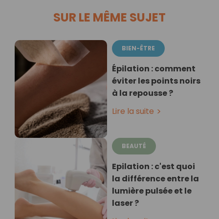
SUR LE MÊME SUJET
BIEN-ÊTRE
Épilation : comment
éviter les points noirs
à la repousse ?
Lire la suite
BEAUTÉ
Epilation : c'est quoi
la différence entre la
lumière pulsée et le
laser ?