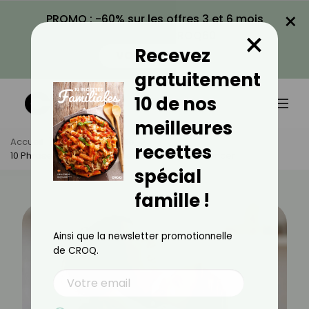
×
PROMO : -60% sur les offres 3 et 6 mois
×
avec le code CROQ60
Recevez
VOIR LA PROMO
gratuitement
10 de nos
meilleures
Accueil
Actus
Famille
recettes
10 Phrases Qu’un Parent Ne Devrait Plus Prononcer
spécial
famille !
Ainsi que la newsletter promotionnelle
de CROQ.