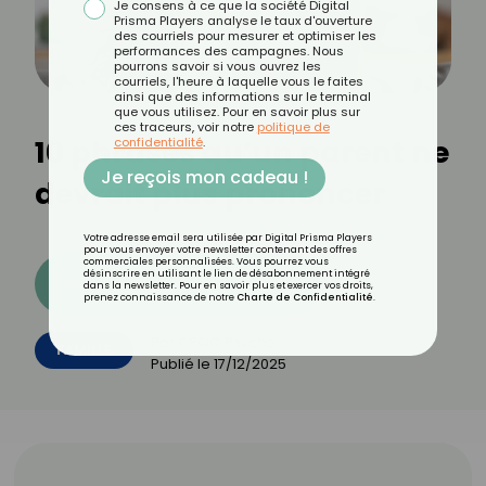
Je consens à ce que la société Digital
Prisma Players analyse le taux d'ouverture
des courriels pour mesurer et optimiser les
performances des campagnes. Nous
pourrons savoir si vous ouvrez les
courriels, l'heure à laquelle vous le faites
ainsi que des informations sur le terminal
que vous utilisez. Pour en savoir plus sur
ces traceurs, voir notre
politique de
10 phrases qu’un parent ne
confidentialité
.
Je reçois mon cadeau !
devrait plus prononcer
Votre adresse email sera utilisée par Digital Prisma Players
pour vous envoyer votre newsletter contenant des offres
commerciales personnalisées. Vous pourrez vous
désinscrire en utilisant le lien de désabonnement intégré
Découvrez les 11 menus CROQ
dans la newsletter. Pour en savoir plus et exercer vos droits,
prenez connaissance de notre
Charte de Confidentialité
.
Par
CROQ Psycho
FAMILLE
Publié le
17/12/2025