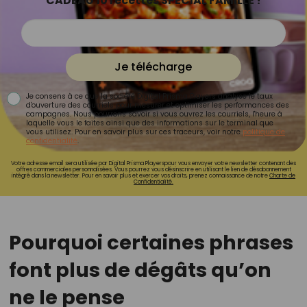
CADEAU 10 recettes SPÉCIAL FAMILLE !
Je télécharge
Je consens à ce que la société Digital Prisma Players analyse le taux
d'ouverture des courriels pour mesurer et optimiser les performances des
campagnes. Nous pourrons savoir si vous ouvrez les courriels, l'heure à
laquelle vous le faites ainsi que des informations sur le terminal que
vous utilisez. Pour en savoir plus sur ces traceurs, voir notre
politique de
confidentialité
.
Votre adresse email sera utilisée par Digital Prisma Playerspour vous envoyer votre newsletter contenant des
offres commerciales personnalisées. Vous pourrez vous désinscrire en utilisant le lien de désabonnement
intégré dans la newsletter. Pour en savoir plus et exercer vos droits, prenez connaissance de notre
Charte de
Confidentialité.
Pourquoi certaines phrases
font plus de dégâts qu’on
ne le pense