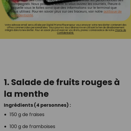
d'ouverture des courriels pour mesurer et optimiser les performances des
campagnes. Nous pourrons savoir si vous ouvrez les courriels, l'heure à
laquelle vous le faites ainsi que des informations sur le terminal que
vous utilisez. Pour en savoir plus sur ces traceurs, voir notre
politique de
confidentialité
.
Votre adresse email sera utilisée par Digital Prisma Playerspour vous envoyer votre newsletter contenant des
offres commerciales personnalisées. Vous pourrez vous désinscrire en utilisant le lien de désabonnement
intégré dans la newsletter. Pour en savoir plus et exercer vos droits, prenez connaissance de notre
Charte de
Confidentialité.
1.
Salade de fruits rouges à
la menthe
Ingrédients (4 personnes) :
150 g de fraises
100 g de framboises