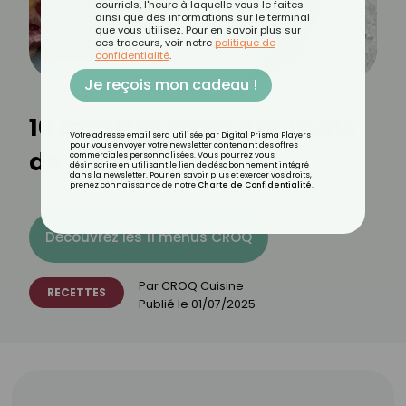
courriels, l'heure à laquelle vous le faites
ainsi que des informations sur le terminal
que vous utilisez. Pour en savoir plus sur
ces traceurs, voir notre
politique de
confidentialité
.
Je reçois mon cadeau !
10 recettes avec des fruits
Votre adresse email sera utilisée par Digital Prisma Players
pour vous envoyer votre newsletter contenant des offres
de Juillet
commerciales personnalisées. Vous pourrez vous
désinscrire en utilisant le lien de désabonnement intégré
dans la newsletter. Pour en savoir plus et exercer vos droits,
prenez connaissance de notre
Charte de Confidentialité
.
Découvrez les 11 menus CROQ
Par
CROQ Cuisine
RECETTES
Publié le
01/07/2025