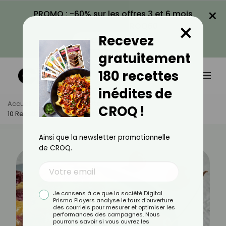
×
PROMO : -60% sur les offres 3 et 6 mois
×
avec le code CROQ60
Recevez
VOIR LA PROMO
gratuitement
180 recettes
inédites de
Accueil
Actus
Recettes
CROQ !
10 Recettes Avec Des Fruits De Juillet
Ainsi que la newsletter promotionnelle
de CROQ.
Je consens à ce que la société Digital
Prisma Players analyse le taux d'ouverture
des courriels pour mesurer et optimiser les
performances des campagnes. Nous
pourrons savoir si vous ouvrez les