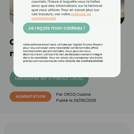
courriels, l'heure à laquelle vous le faites
ainsi que des informations sur le terminal
que vous utilisez. Pour en savoir plus sur
ces traceurs, voir notre
politique de
confidentialité
.
Je reçois mon cadeau !
Comment manger une
Votre adresse email sera utilisée par Digital Prisma Players
pour vous envoyer votre newsletter contenant des offres
noix de coco fraîche ?
commerciales personnalisées. Vous pourrez vous
désinscrire en utilisant le lien de désabonnement intégré
dans la newsletter. Pour en savoir plus et exercer vos droits,
prenez connaissance de notre
Charte de Confidentialité
.
Découvrez les 11 menus CROQ
Par
CROQ Cuisine
ALIMENTATION
Publié le
29/06/2025