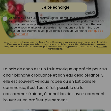
Je télécharge
Je consens à ce que la société Digital Prisma Players analyse le taux
d'ouverture des courriels pour mesurer et optimiser les performances des
campagnes. Nous pourrons savoir si vous ouvrez les courriels, l'heure à
laquelle vous le faites ainsi que des informations sur le terminal que
vous utilisez. Pour en savoir plus sur ces traceurs, voir notre
politique de
confidentialité
.
Votre adresse email sera utilisée par Digital Prisma Playerspour vous envoyer votre newsletter contenant des
offres commerciales personnalisées. Vous pourrez vous désinscrire en utilisant le lien de désabonnement
intégré dans la newsletter. Pour en savoir plus et exercer vos droits, prenez connaissance de notre
Charte de
Confidentialité.
La noix de coco est un fruit exotique apprécié pour sa
chair blanche croquante et son eau désaltérante. Si
elle est souvent vendue râpée ou en lait dans le
commerce, il est tout à fait possible de la
consommer fraîche, à condition de savoir comment
l’ouvrir et en profiter pleinement.