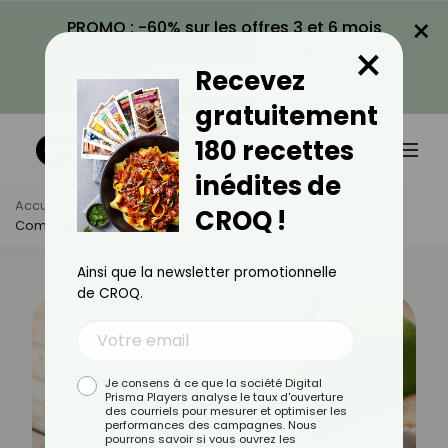
×
PROMO : -60% sur les offres 3 et 6 mois
×
avec le code CROQ60
Recevez
VOIR LA PROMO
gratuitement
180 recettes
inédites de
Accueil
Actus
Alimentation
CROQ !
Comment Manger Une Noix De Coco Fraîche ?
Ainsi que la newsletter promotionnelle
de CROQ.
Je consens à ce que la société Digital
Prisma Players analyse le taux d'ouverture
des courriels pour mesurer et optimiser les
performances des campagnes. Nous
pourrons savoir si vous ouvrez les