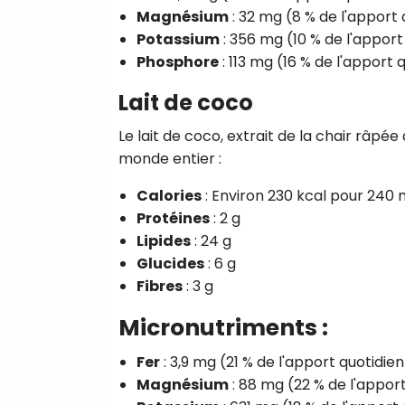
Magnésium
: 32 mg (8 % de l'appor
Potassium
: 356 mg (10 % de l'appo
Phosphore
: 113 mg (16 % de l'appor
Lait de coco
Le lait de coco, extrait de la chair râpée
monde entier :
Calories
: Environ 230 kcal pour 240 
Protéines
: 2 g
Lipides
: 24 g
Glucides
: 6 g
Fibres
: 3 g
Micronutriments :
Fer
: 3,9 mg (21 % de l'apport quotid
Magnésium
: 88 mg (22 % de l'appo