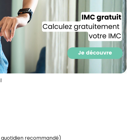
CROQ.
Je consens à ce que la société Digi
Prisma Players analyse le taux d'ou
des courriels pour mesurer et optim
performances des campagnes. No
pourrons savoir si vous ouvrez les co
l'heure à laquelle vous le faites ains
des informations sur le terminal qu
utilisez. Pour en savoir plus sur ces 
voir notre
politique de confidentialit
l
Je reçois mon cadeau !
Votre adresse email sera utilisée par Digital Prisma Playe
envoyer votre newsletter contenant des offres commercial
personnalisées. Vous pourrez vous désinscrire en utilisan
désabonnement intégré dans la newsletter. Pour en savoi
exercer vos droits, prenez connaissance de notre
Charte 
Confidentialité
.
rt quotidien recommandé)