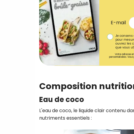
E-mail
Je consens 
pour mesure
ouvrez les c
que vous uti
Votre adresse em
personnalisées. Vous 
Composition nutrition
Eau de coco
L'eau de coco, le liquide clair contenu da
nutriments essentiels :