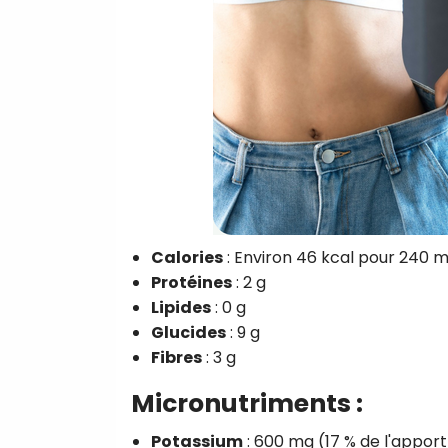
Calories
: Environ 46 kcal pour 240 m
Protéines
: 2 g
Lipides
: 0 g
Glucides
: 9 g
Fibres
: 3 g
Micronutriments :
Potassium
: 600 mg (17 % de l'appo