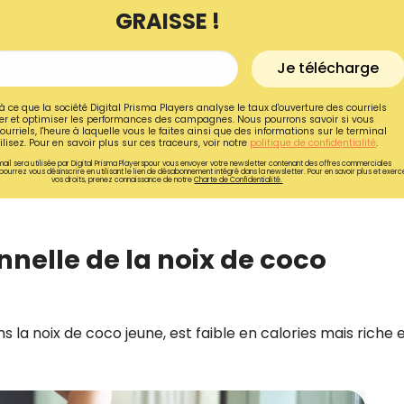
GRAISSE !
Je télécharge
à ce que la société Digital Prisma Players analyse le taux d'ouverture des courriels
r et optimiser les performances des campagnes. Nous pourrons savoir si vous
ourriels, l'heure à laquelle vous le faites ainsi que des informations sur le terminal
lisez. Pour en savoir plus sur ces traceurs, voir notre
politique de confidentialité
.
ail sera utilisée par Digital Prisma Playerspour vous envoyer votre newsletter contenant des offres commerciales
pourrez vous désinscrire en utilisant le lien de désabonnement intégré dans la newsletter. Pour en savoir plus et exerc
vos droits, prenez connaissance de notre
Charte de Confidentialité.
nelle de la noix de coco
Recevez gratuitemen
recettes inédites de
ns la noix de coco jeune, est faible en calories mais riche 
!
Ainsi que la newsletter promotio