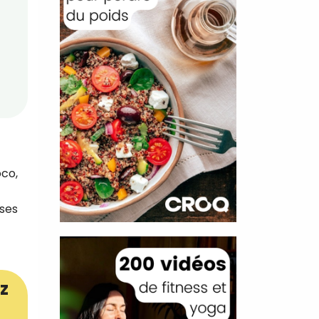
oco,
 ses
z