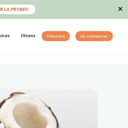
×
R LA PROMO
vices
Fitness
S'inscrire
Se connecter