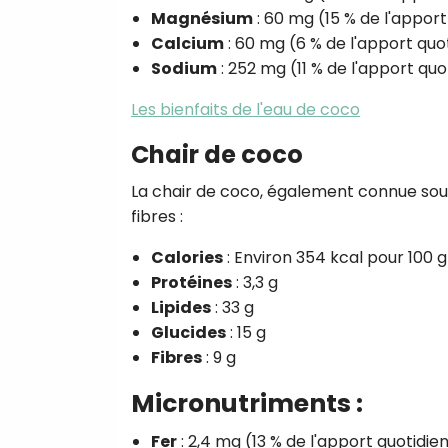
Magnésium
: 60 mg (15 % de l'appo
Calcium
: 60 mg (6 % de l'apport q
Sodium
: 252 mg (11 % de l'apport q
Les bienfaits de l'eau de coco
Chair de coco
La chair de coco, également connue sous
fibres :
Calories
: Environ 354 kcal pour 100 g
Protéines
: 3,3 g
Lipides
: 33 g
Glucides
: 15 g
Fibres
: 9 g
Micronutriments :
Fer
: 2,4 mg (13 % de l'apport quotid