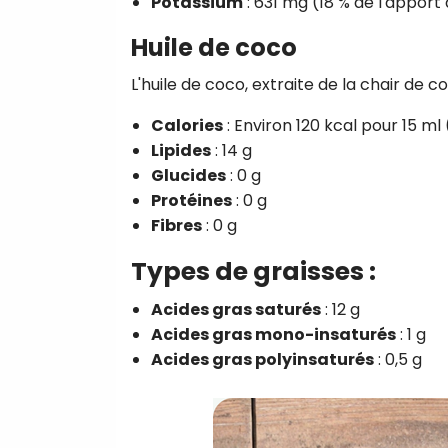
Potassium
: 631 mg (18 % de l'appo
Huile de coco
L'huile de coco, extraite de la chair de 
Calories
: Environ 120 kcal pour 15 ml 
Lipides
: 14 g
Glucides
: 0 g
Protéines
: 0 g
Fibres
: 0 g
Types de graisses :
Acides gras saturés
: 12 g
Acides gras mono-insaturés
: 1 g
Acides gras polyinsaturés
: 0,5 g