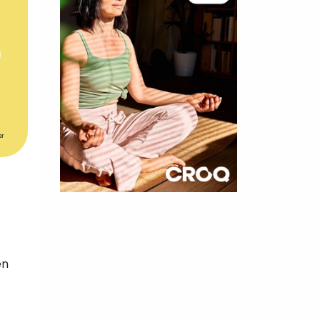
er
×
t 180
 CROQ
en
nnelle de