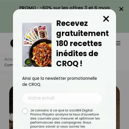
×
PROMO : -60% sur les offres 3 et 6 mois
×
avec le code CROQ60
Recevez
VOIR LA PROMO
gratuitement
180 recettes
inédites de
Accueil
Actus
Astuces Culinaires
CROQ !
Comment Cuisiner La Noix De Coco ?
Ainsi que la newsletter promotionnelle
de CROQ.
Je consens à ce que la société Digital
Prisma Players analyse le taux d'ouverture
des courriels pour mesurer et optimiser les
performances des campagnes. Nous
pourrons savoir si vous ouvrez les