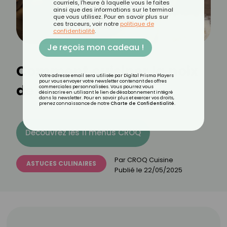
courriels, l'heure à laquelle vous le faites
ainsi que des informations sur le terminal
que vous utilisez. Pour en savoir plus sur
ces traceurs, voir notre
politique de
confidentialité
.
Je reçois mon cadeau !
Comment cuisiner la noix
Votre adresse email sera utilisée par Digital Prisma Players
pour vous envoyer votre newsletter contenant des offres
de coco ?
commerciales personnalisées. Vous pourrez vous
désinscrire en utilisant le lien de désabonnement intégré
dans la newsletter. Pour en savoir plus et exercer vos droits,
prenez connaissance de notre
Charte de Confidentialité
.
Découvrez les 11 menus CROQ
Par
CROQ Cuisine
ASTUCES CULINAIRES
Publié le
22/05/2025