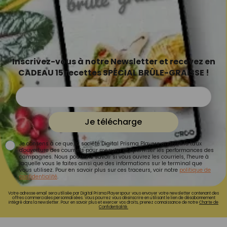
Inscrivez-vous à notre Newsletter et recevez en
CADEAU 15 recettes SPÉCIAL BRÛLE-GRAISSE !
Je télécharge
Je consens à ce que la société Digital Prisma Players analyse le taux
d'ouverture des courriels pour mesurer et optimiser les performances des
campagnes. Nous pourrons savoir si vous ouvrez les courriels, l'heure à
laquelle vous le faites ainsi que des informations sur le terminal que
vous utilisez. Pour en savoir plus sur ces traceurs, voir notre
politique de
confidentialité
.
Votre adresse email sera utilisée par Digital Prisma Playerspour vous envoyer votre newsletter contenant des
offres commerciales personnalisées. Vous pourrez vous désinscrire en utilisant le lien de désabonnement
intégré dans la newsletter. Pour en savoir plus et exercer vos droits, prenez connaissance de notre
Charte de
Confidentialité.