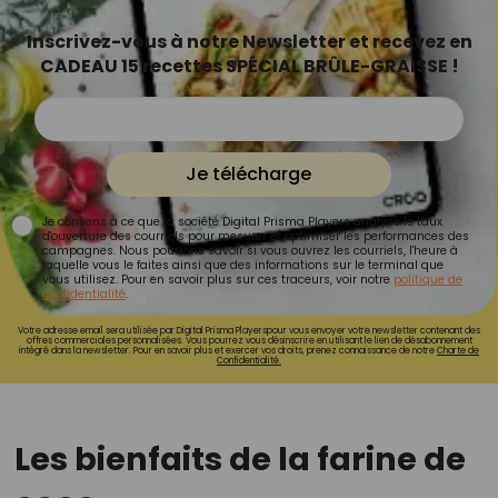
Inscrivez-vous à notre Newsletter et recevez en
CADEAU 15 recettes SPÉCIAL BRÛLE-GRAISSE !
Je télécharge
Je consens à ce que la société Digital Prisma Players analyse le taux
d'ouverture des courriels pour mesurer et optimiser les performances des
campagnes. Nous pourrons savoir si vous ouvrez les courriels, l'heure à
laquelle vous le faites ainsi que des informations sur le terminal que
vous utilisez. Pour en savoir plus sur ces traceurs, voir notre
politique de
confidentialité
.
Votre adresse email sera utilisée par Digital Prisma Playerspour vous envoyer votre newsletter contenant des
offres commerciales personnalisées. Vous pourrez vous désinscrire en utilisant le lien de désabonnement
intégré dans la newsletter. Pour en savoir plus et exercer vos droits, prenez connaissance de notre
Charte de
Confidentialité.
Les bienfaits de la farine de