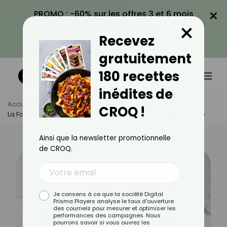
×
PROMO : -60% sur les offres 3 et 6 mois
×
avec le code CROQ60
Recevez
VOIR LA PROMO
gratuitement
180 recettes
inédites de
Accueil
Actus
Alimentation
CROQ !
La Farine De Coco : Bienfaits, Calories Et Utilisation En Cuisine
Ainsi que la newsletter promotionnelle
de CROQ.
Je consens à ce que la société Digital
Prisma Players analyse le taux d'ouverture
des courriels pour mesurer et optimiser les
performances des campagnes. Nous
pourrons savoir si vous ouvrez les