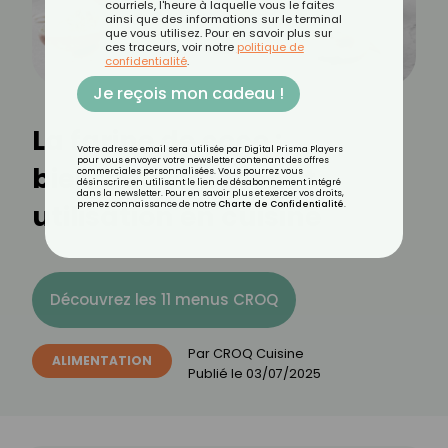
courriels, l'heure à laquelle vous le faites
ainsi que des informations sur le terminal
que vous utilisez. Pour en savoir plus sur
ces traceurs, voir notre
politique de
confidentialité
.
Je reçois mon cadeau !
La farine de coco :
Votre adresse email sera utilisée par Digital Prisma Players
pour vous envoyer votre newsletter contenant des offres
bienfaits, calories et
commerciales personnalisées. Vous pourrez vous
désinscrire en utilisant le lien de désabonnement intégré
dans la newsletter. Pour en savoir plus et exercer vos droits,
utilisation en cuisine
prenez connaissance de notre
Charte de Confidentialité
.
Découvrez les 11 menus CROQ
Par
CROQ Cuisine
ALIMENTATION
Publié le
03/07/2025