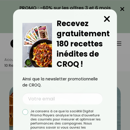
×
PROMO : -60% sur les offres 3 et 6 mois
×
avec le code CROQ60
Recevez
VOIR LA PROMO
gratuitement
180 recettes
inédites de
Accueil
Actus
Recettes
CROQ !
10 Recettes Légères Au Lait De Coco
Ainsi que la newsletter promotionnelle
de CROQ.
Je consens à ce que la société Digital
Prisma Players analyse le taux d'ouverture
des courriels pour mesurer et optimiser les
performances des campagnes. Nous
pourrons savoir si vous ouvrez les