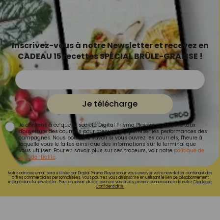
Inscrivez-vous à notre Newsletter et recevez en
CADEAU 15 recettes SPÉCIAL BRÛLE-GRAISSE !
Je télécharge
Je consens à ce que la société Digital Prisma Players analyse le taux
d'ouverture des courriels pour mesurer et optimiser les performances des
campagnes. Nous pourrons savoir si vous ouvrez les courriels, l'heure à
laquelle vous le faites ainsi que des informations sur le terminal que
vous utilisez. Pour en savoir plus sur ces traceurs, voir notre
politique de
confidentialité
.
Votre adresse email sera utilisée par Digital Prisma Playerspour vous envoyer votre newsletter contenant des
offres commerciales personnalisées. Vous pourrez vous désinscrire en utilisant le lien de désabonnement
intégré dans la newsletter. Pour en savoir plus et exercer vos droits, prenez connaissance de notre
Charte de
Confidentialité.