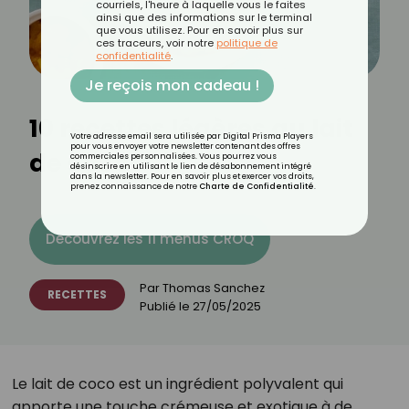
courriels, l'heure à laquelle vous le faites
ainsi que des informations sur le terminal
que vous utilisez. Pour en savoir plus sur
ces traceurs, voir notre
politique de
confidentialité
.
Je reçois mon cadeau !
10 recettes légères au lait
Votre adresse email sera utilisée par Digital Prisma Players
pour vous envoyer votre newsletter contenant des offres
de coco
commerciales personnalisées. Vous pourrez vous
désinscrire en utilisant le lien de désabonnement intégré
dans la newsletter. Pour en savoir plus et exercer vos droits,
prenez connaissance de notre
Charte de Confidentialité
.
Découvrez les 11 menus CROQ
Par
Thomas Sanchez
RECETTES
Publié le
27/05/2025
Le lait de coco est un ingrédient polyvalent qui
apporte une touche crémeuse et exotique à de