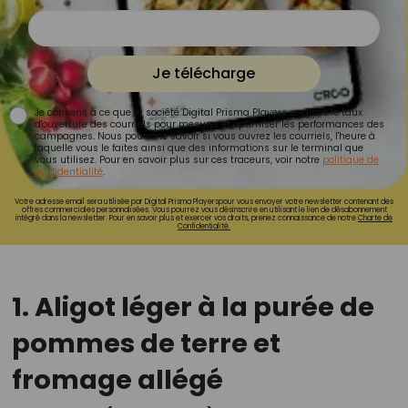
Je télécharge
Je consens à ce que la société Digital Prisma Players analyse le taux
d'ouverture des courriels pour mesurer et optimiser les performances des
campagnes. Nous pourrons savoir si vous ouvrez les courriels, l'heure à
laquelle vous le faites ainsi que des informations sur le terminal que
vous utilisez. Pour en savoir plus sur ces traceurs, voir notre
politique de
confidentialité
.
Votre adresse email sera utilisée par Digital Prisma Playerspour vous envoyer votre newsletter contenant des
offres commerciales personnalisées. Vous pourrez vous désinscrire en utilisant le lien de désabonnement
intégré dans la newsletter. Pour en savoir plus et exercer vos droits, prenez connaissance de notre
Charte de
Confidentialité.
1.
Aligot léger à la purée de
pommes de terre et
fromage allégé