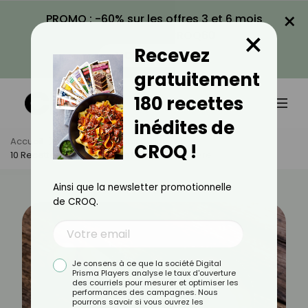
×
PROMO : -60% sur les offres 3 et 6 mois
×
avec le code CROQ60
Recevez
VOIR LA PROMO
gratuitement
180 recettes
inédites de
Accueil
Actus
Astuces Culinaires
CROQ !
10 Recettes Aveyronnaises En Version Légère
Ainsi que la newsletter promotionnelle
de CROQ.
Je consens à ce que la société Digital
Prisma Players analyse le taux d'ouverture
des courriels pour mesurer et optimiser les
performances des campagnes. Nous
pourrons savoir si vous ouvrez les