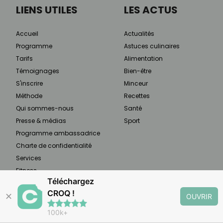
LIENS UTILES
LES ACTUS
Accueil
Actualités
Programme
Astuces culinaires
Tarifs
Alimentation
Témoignages
Bien-être
S'inscrire
Minceur
Méthode
Recettes
Qui sommes-nous
Santé
Presse & médias
Sport
Programme ambassadrice
Charte de confidentialité
Services
Fitness
Téléchargez
Yoga
CROQ !
✕
OUVRIR
100k+
À PROPOS