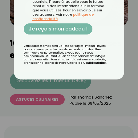
courriels, l'heure à laquelle vous le faites
ainsi que des informations sur le terminal
que vous utilisez. Pour en savoir plus sur
ces traceurs, voir notre
politique de
confidentialité
.
Je reçois mon cadeau !
10 recettes aveyronnaises
Votre adresse email sera utilisée par Digital Prisma Players
pour vous envoyer votre newsletter contenant des offres
en version légère
commerciales personnalisées. Vous pourrez vous
désinscrire en utilisant le lien de désabonnement intégré
dans la newsletter. Pour en savoir plus et exercer vos droits,
prenez connaissance de notre
Charte de Confidentialité
.
Découvrez les 11 menus CROQ
Par
Thomas Sanchez
ASTUCES CULINAIRES
Publié le
09/05/2025