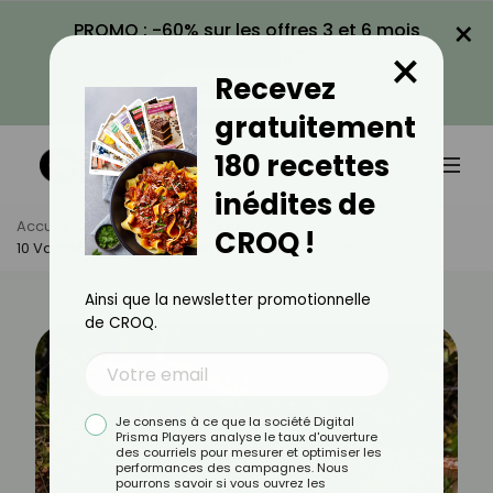
×
PROMO : -60% sur les offres 3 et 6 mois
×
avec le code CROQ60
Recevez
VOIR LA PROMO
gratuitement
180 recettes
inédites de
Accueil
Actus
Alimentation
CROQ !
10 Variétés De Champignons Toxiques Ou Mortels
Ainsi que la newsletter promotionnelle
de CROQ.
Je consens à ce que la société Digital
Prisma Players analyse le taux d'ouverture
des courriels pour mesurer et optimiser les
performances des campagnes. Nous
pourrons savoir si vous ouvrez les