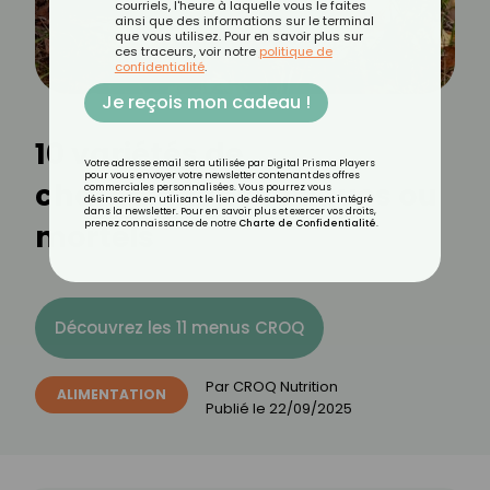
courriels, l'heure à laquelle vous le faites
ainsi que des informations sur le terminal
que vous utilisez. Pour en savoir plus sur
ces traceurs, voir notre
politique de
confidentialité
.
Je reçois mon cadeau !
10 variétés de
Votre adresse email sera utilisée par Digital Prisma Players
pour vous envoyer votre newsletter contenant des offres
champignons toxiques ou
commerciales personnalisées. Vous pourrez vous
désinscrire en utilisant le lien de désabonnement intégré
dans la newsletter. Pour en savoir plus et exercer vos droits,
mortels
prenez connaissance de notre
Charte de Confidentialité
.
Découvrez les 11 menus CROQ
Par
CROQ Nutrition
ALIMENTATION
Publié le
22/09/2025