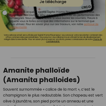
Je télécharge
Je consens à ce que la société Digital Prisma Players analyse le taux
d'ouverture des courriels pour mesurer et optimiser les performances des
campagnes. Nous pourrons savoir si vous ouvrez les courriels, l'heure à
laquelle vous le faites ainsi que des informations sur le terminal que
vous utilisez. Pour en savoir plus sur ces traceurs, voir notre
politique de
confidentialité
.
Votre adresse email sera utilisée par Digital Prisma Playerspour vous envoyer votre newsletter contenant des
offres commerciales personnalisées. Vous pourrez vous désinscrire en utilisant le lien de désabonnement
intégré dans la newsletter. Pour en savoir plus et exercer vos droits, prenez connaissance de notre
Charte de
Confidentialité.
Amanite phalloïde
(Amanita phalloides)
Souvent surnommée « calice de la mort », c’est le
champignon le plus redoutable. Son chapeau est vert
olive à jaunâtre, son pied porte un anneau et une