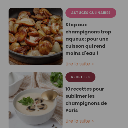
ASTUCES CULINAIRES
Stop aux
champignons trop
aqueux : pour une
cuisson qui rend
moins d'eau !
Lire la suite
RECETTES
10 recettes pour
sublimer les
champignons de
Paris
Lire la suite