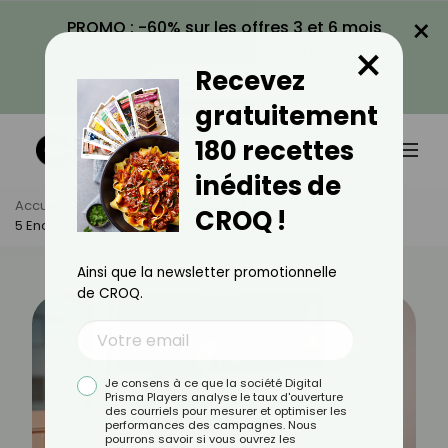
×
PROMO : -60% sur les offres 3 et 6 mois
×
avec le code CROQ60
Recevez
VOIR LA PROMO
gratuitement
180 recettes
inédites de
Accueil
Actus
Alimentation
CROQ !
5 Encas Bons Pour Femme Enceinte
Ainsi que la newsletter promotionnelle
de CROQ.
Je consens à ce que la société Digital
Prisma Players analyse le taux d'ouverture
des courriels pour mesurer et optimiser les
performances des campagnes. Nous
pourrons savoir si vous ouvrez les