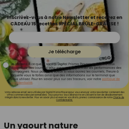
Inscrivez-vous à notre Newsletter et recevez en
CADEAU 15 recettes SPÉCIAL BRÛLE-GRAISSE !
Je télécharge
Je consens à ce que la société Digital Prisma Players analyse le taux
d'ouverture des courriels pour mesurer et optimiser les performances des
campagnes. Nous pourrons savoir si vous ouvrez les courriels, l'heure à
laquelle vous le faites ainsi que des informations sur le terminal que
vous utilisez. Pour en savoir plus sur ces traceurs, voir notre
politique de
confidentialité
.
Votre adresse email sera utilisée par Digital Prisma Playerspour vous envoyer votre newsletter contenant des
offres commerciales personnalisées. Vous pourrez vous désinscrire en utilisant le lien de désabonnement
intégré dans la newsletter. Pour en savoir plus et exercer vos droits, prenez connaissance de notre
Charte de
Confidentialité.
Un yaourt nature