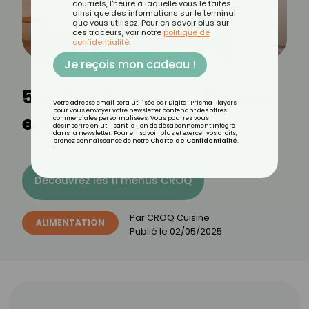
courriels, l'heure à laquelle vous le faites
ainsi que des informations sur le terminal
que vous utilisez. Pour en savoir plus sur
ces traceurs, voir notre
politique de
confidentialité
.
Je reçois mon cadeau !
5 encas bons pour femme
Votre adresse email sera utilisée par Digital Prisma Players
pour vous envoyer votre newsletter contenant des offres
enceinte
commerciales personnalisées. Vous pourrez vous
désinscrire en utilisant le lien de désabonnement intégré
dans la newsletter. Pour en savoir plus et exercer vos droits,
prenez connaissance de notre
Charte de Confidentialité
.
Découvrez les 11 menus CROQ
Par
CROQ Cuisine
ALIMENTATION
Publié le
02/05/2025