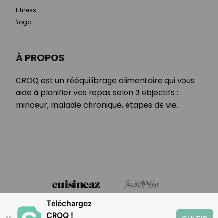
Fitness
Yoga
À PROPOS
CROQ est un rééquilibrage alimentaire qui vous
aide à planifier vos repas selon 3 objectifs :
minceur, maladie chronique, étapes de vie.
Téléchargez
CROQ !