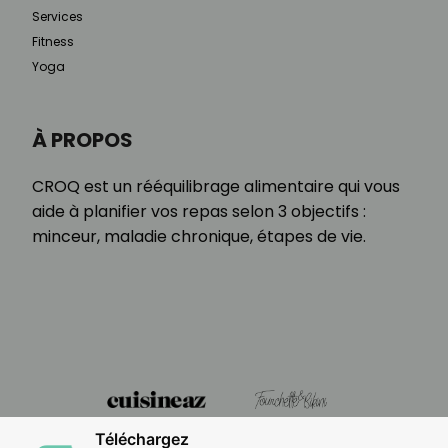
Services
Fitness
Yoga
À PROPOS
CROQ est un rééquilibrage alimentaire qui vous
aide à planifier vos repas selon 3 objectifs :
minceur, maladie chronique, étapes de vie.
Téléchargez