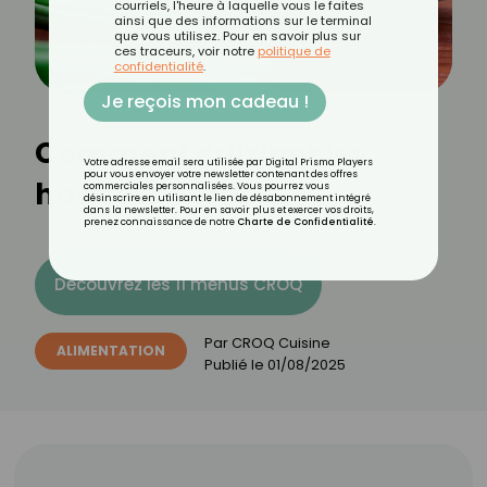
courriels, l'heure à laquelle vous le faites
ainsi que des informations sur le terminal
que vous utilisez. Pour en savoir plus sur
ces traceurs, voir notre
politique de
confidentialité
.
Je reçois mon cadeau !
Comment cuisiner les
Votre adresse email sera utilisée par Digital Prisma Players
pour vous envoyer votre newsletter contenant des offres
haricots verts ?
commerciales personnalisées. Vous pourrez vous
désinscrire en utilisant le lien de désabonnement intégré
dans la newsletter. Pour en savoir plus et exercer vos droits,
prenez connaissance de notre
Charte de Confidentialité
.
Découvrez les 11 menus CROQ
Par
CROQ Cuisine
ALIMENTATION
Publié le
01/08/2025