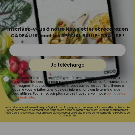
Inscrivez-vous à notre Newsletter et recevez en
CADEAU 15 recettes SPÉCIAL BRÛLE-GRAISSE !
Je télécharge
Je consens à ce que la société Digital Prisma Players analyse le taux
d'ouverture des courriels pour mesurer et optimiser les performances des
campagnes. Nous pourrons savoir si vous ouvrez les courriels, l'heure à
laquelle vous le faites ainsi que des informations sur le terminal que
vous utilisez. Pour en savoir plus sur ces traceurs, voir notre
politique de
confidentialité
.
Votre adresse email sera utilisée par Digital Prisma Playerspour vous envoyer votre newsletter contenant des
offres commerciales personnalisées. Vous pourrez vous désinscrire en utilisant le lien de désabonnement
intégré dans la newsletter. Pour en savoir plus et exercer vos droits, prenez connaissance de notre
Charte de
Confidentialité.