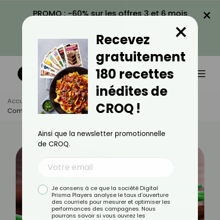
×
PROMO : -60% sur les offres 3 et 6 mois
×
avec le code CROQ60
Recevez
VOIR LA PROMO
gratuitement
180 recettes
inédites de
Accueil
Actus
Alimentation
CROQ !
Comment Cuisiner Les Haricots Verts ?
Ainsi que la newsletter promotionnelle
de CROQ.
Je consens à ce que la société Digital
Prisma Players analyse le taux d'ouverture
des courriels pour mesurer et optimiser les
performances des campagnes. Nous
pourrons savoir si vous ouvrez les