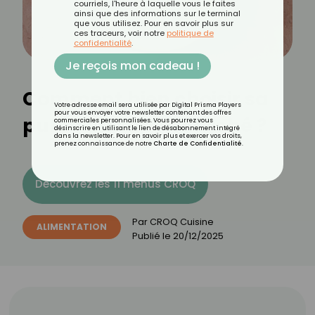
courriels, l'heure à laquelle vous le faites
ainsi que des informations sur le terminal
que vous utilisez. Pour en savoir plus sur
ces traceurs, voir notre
politique de
confidentialité
.
Je reçois mon cadeau !
Comment bien choisir sa
Votre adresse email sera utilisée par Digital Prisma Players
pour vous envoyer votre newsletter contenant des offres
purée au supermarché ?
commerciales personnalisées. Vous pourrez vous
désinscrire en utilisant le lien de désabonnement intégré
dans la newsletter. Pour en savoir plus et exercer vos droits,
prenez connaissance de notre
Charte de Confidentialité
.
Découvrez les 11 menus CROQ
Par
CROQ Cuisine
ALIMENTATION
Publié le
20/12/2025