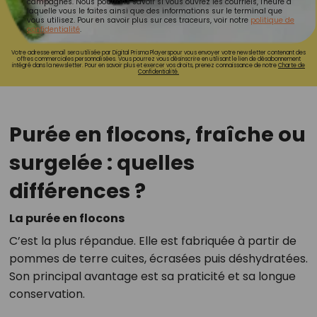
campagnes. Nous pourrons savoir si vous ouvrez les courriels, l'heure à
laquelle vous le faites ainsi que des informations sur le terminal que
vous utilisez. Pour en savoir plus sur ces traceurs, voir notre
politique de
confidentialité
.
Votre adresse email sera utilisée par Digital Prisma Playerspour vous envoyer votre newsletter contenant des
offres commerciales personnalisées. Vous pourrez vous désinscrire en utilisant le lien de désabonnement
intégré dans la newsletter. Pour en savoir plus et exercer vos droits, prenez connaissance de notre
Charte de
Confidentialité.
Purée en flocons, fraîche ou
surgelée : quelles
différences ?
La purée en flocons
C’est la plus répandue. Elle est fabriquée à partir de
pommes de terre cuites, écrasées puis déshydratées.
Son principal avantage est sa praticité et sa longue
conservation.