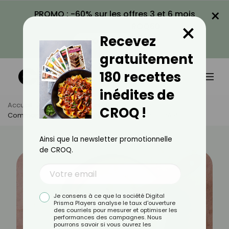
×
PROMO : -60% sur les offres 3 et 6 mois
×
avec le code CROQ60
Recevez
VOIR LA PROMO
gratuitement
180 recettes
inédites de
Accueil
Actus
Alimentation
CROQ !
Comment Bien Choisir Sa Purée Au Supermarché ?
Ainsi que la newsletter promotionnelle
de CROQ.
Je consens à ce que la société Digital
Prisma Players analyse le taux d'ouverture
des courriels pour mesurer et optimiser les
performances des campagnes. Nous
pourrons savoir si vous ouvrez les