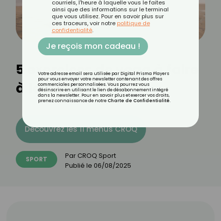
courriels, l'heure à laquelle vous le faites
ainsi que des informations sur le terminal
que vous utilisez. Pour en savoir plus sur
ces traceurs, voir notre
politique de
confidentialité
.
Je reçois mon cadeau !
5 exercices de yoga à faire
Votre adresse email sera utilisée par Digital Prisma Players
pour vous envoyer votre newsletter contenant des offres
à la plage
commerciales personnalisées. Vous pourrez vous
désinscrire en utilisant le lien de désabonnement intégré
dans la newsletter. Pour en savoir plus et exercer vos droits,
prenez connaissance de notre
Charte de Confidentialité
.
Découvrez les 11 menus CROQ
Par
CROQ Sport
SPORT
Publié le
06/08/2025