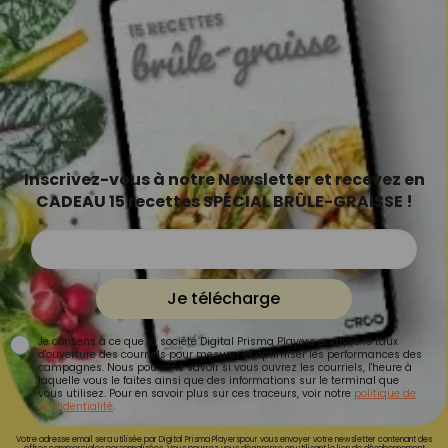
Inscrivez-vous à notre Newsletter et recevez en
CADEAU 15 recettes SPÉCIAL BRÛLE-GRAISSE !
Je télécharge
Je consens à ce que la société Digital Prisma Players analyse le taux
d'ouverture des courriels pour mesurer et optimiser les performances des
campagnes. Nous pourrons savoir si vous ouvrez les courriels, l'heure à
laquelle vous le faites ainsi que des informations sur le terminal que
vous utilisez. Pour en savoir plus sur ces traceurs, voir notre
politique de
confidentialité
.
Votre adresse email sera utilisée par Digital Prisma Playerspour vous envoyer votre newsletter contenant des