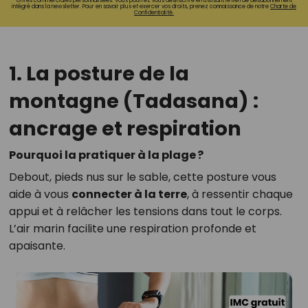
offres commerciales personnalisées. Vous pourrez vous désinscrire en utilisant le lien de désabonnement
intégré dans la newsletter. Pour en savoir plus et exercer vos droits, prenez connaissance de notre
Charte de
Confidentialité.
1. La posture de la
montagne (Tadasana) :
ancrage et respiration
Pourquoi la pratiquer à la plage ?
Debout, pieds nus sur le sable, cette posture vous
aide à vous
connecter à la terre
, à ressentir chaque
appui et à relâcher les tensions dans tout le corps.
L’air marin facilite une respiration profonde et
apaisante.