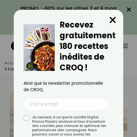
×
PROMO : -60% sur les offres 3 et 6 mois
×
avec le code CROQ60
Recevez
VOIR LA PROMO
gratuitement
180 recettes
inédites de
Accueil
Actus
Sport
CROQ !
5 Exercices De Yoga À Faire À La Plage
Ainsi que la newsletter promotionnelle
de CROQ.
Je consens à ce que la société Digital
Prisma Players analyse le taux d'ouverture
des courriels pour mesurer et optimiser les
performances des campagnes. Nous
pourrons savoir si vous ouvrez les