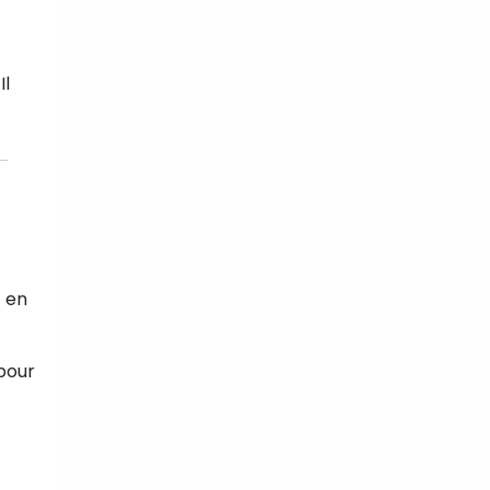
Il
t en
 pour