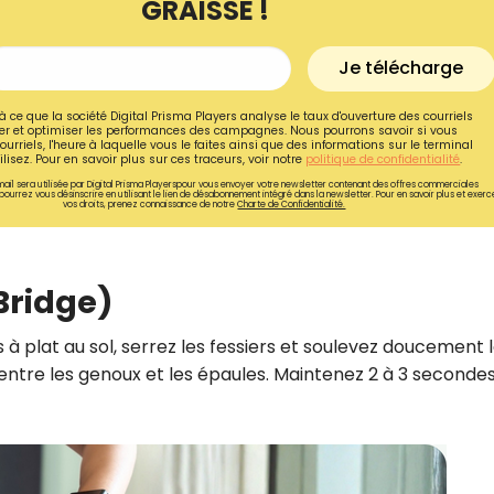
GRAISSE !
Je télécharge
à ce que la société Digital Prisma Players analyse le taux d'ouverture des courriels
r et optimiser les performances des campagnes. Nous pourrons savoir si vous
ourriels, l'heure à laquelle vous le faites ainsi que des informations sur le terminal
lisez. Pour en savoir plus sur ces traceurs, voir notre
politique de confidentialité
.
ail sera utilisée par Digital Prisma Playerspour vous envoyer votre newsletter contenant des offres commerciales
pourrez vous désinscrire en utilisant le lien de désabonnement intégré dans la newsletter. Pour en savoir plus et exerc
vos droits, prenez connaissance de notre
Charte de Confidentialité.
 Bridge)
s à plat au sol, serrez les fessiers et soulevez doucement 
Recevez gratuitemen
entre les genoux et les épaules. Maintenez 2 à 3 secondes
recettes inédites de
!
Ainsi que la newsletter promotio