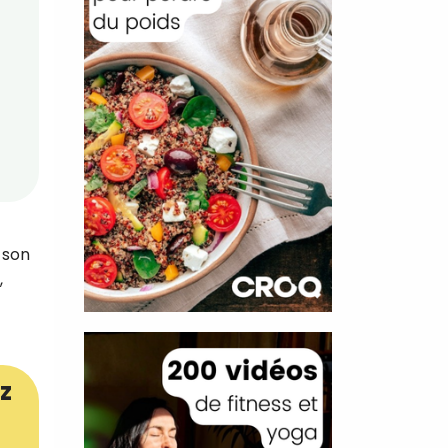
 son
,
z