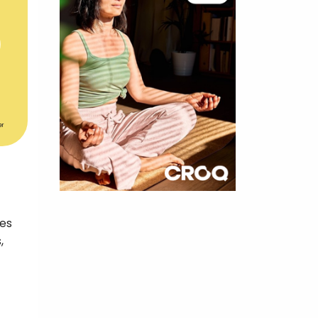
er
×
les
t 180
,
 CROQ
nnelle de