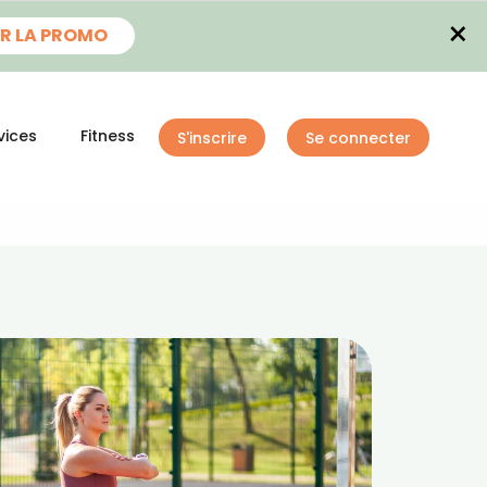
×
R LA PROMO
vices
Fitness
S'inscrire
Se connecter