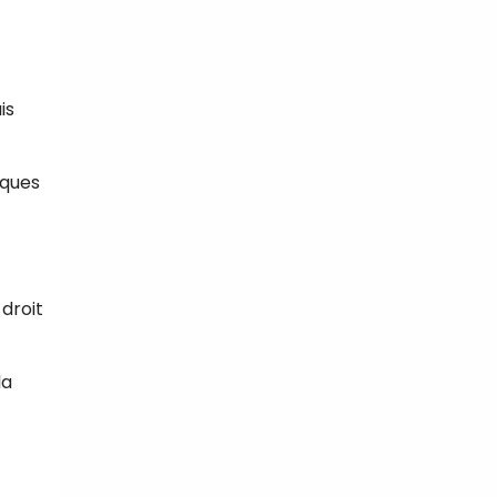
is
sques
droit
la