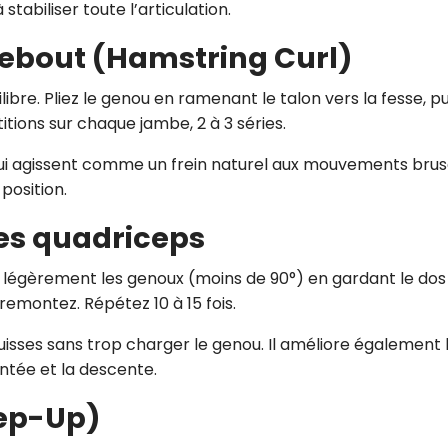
tabiliser toute l’articulation.
debout (Hamstring Curl)
bre. Pliez le genou en ramenant le talon vers la fesse, pu
tions sur chaque jambe, 2 à 3 séries.
 qui agissent comme un frein naturel aux mouvements bru
position.
es quadriceps
z légèrement les genoux (moins de 90°) en gardant le dos 
remontez. Répétez 10 à 15 fois.
sses sans trop charger le genou. Il améliore également 
ontée et la descente.
ep-Up)