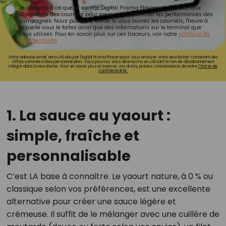
Je consens à ce que la société Digital Prisma Players analyse le taux
d'ouverture des courriels pour mesurer et optimiser les performances des
campagnes. Nous pourrons savoir si vous ouvrez les courriels, l'heure à
laquelle vous le faites ainsi que des informations sur le terminal que
vous utilisez. Pour en savoir plus sur ces traceurs, voir notre
politique de
confidentialité
.
Votre adresse email sera utilisée par Digital Prisma Playerspour vous envoyer votre newsletter contenant des
offres commerciales personnalisées. Vous pourrez vous désinscrire en utilisant le lien de désabonnement
intégré dans la newsletter. Pour en savoir plus et exercer vos droits, prenez connaissance de notre
Charte de
Confidentialité.
1. La sauce au yaourt :
simple, fraîche et
personnalisable
C’est LA base à connaître. Le yaourt nature, à 0 % ou
classique selon vos préférences, est une excellente
alternative pour créer une sauce légère et
crémeuse. Il suffit de le mélanger avec une cuillère de