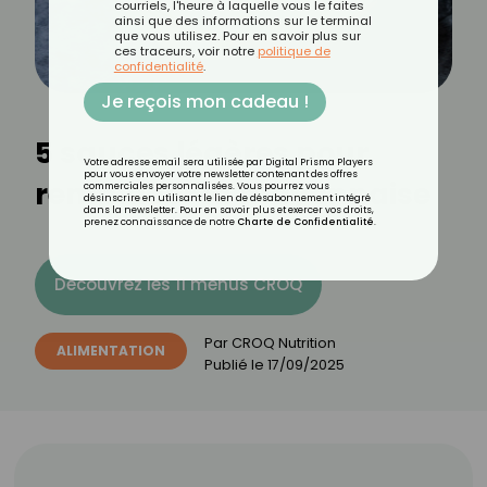
courriels, l'heure à laquelle vous le faites
ainsi que des informations sur le terminal
que vous utilisez. Pour en savoir plus sur
ces traceurs, voir notre
politique de
confidentialité
.
Je reçois mon cadeau !
5 sauces légères pour
Votre adresse email sera utilisée par Digital Prisma Players
pour vous envoyer votre newsletter contenant des offres
remplacer la mayonnaise
commerciales personnalisées. Vous pourrez vous
désinscrire en utilisant le lien de désabonnement intégré
dans la newsletter. Pour en savoir plus et exercer vos droits,
prenez connaissance de notre
Charte de Confidentialité
.
Découvrez les 11 menus CROQ
Par
CROQ Nutrition
ALIMENTATION
Publié le
17/09/2025