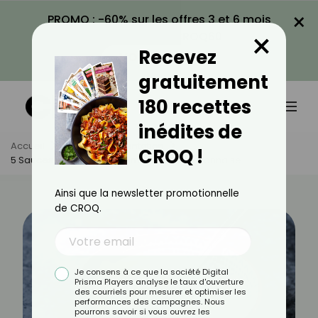
×
PROMO : -60% sur les offres 3 et 6 mois
×
avec le code CROQ60
Recevez
VOIR LA PROMO
gratuitement
180 recettes
inédites de
Accueil
Actus
Alimentation
CROQ !
5 Sauces Légères Pour Remplacer La Mayonnaise
Ainsi que la newsletter promotionnelle
de CROQ.
Je consens à ce que la société Digital
Prisma Players analyse le taux d'ouverture
des courriels pour mesurer et optimiser les
performances des campagnes. Nous
pourrons savoir si vous ouvrez les