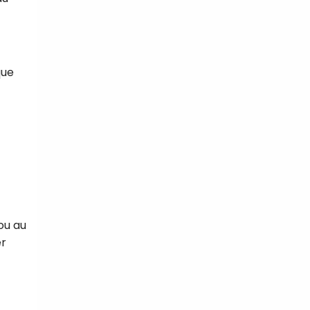
que
ou au
er