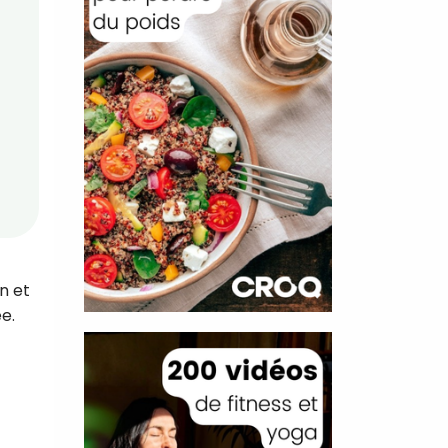
n et
e.