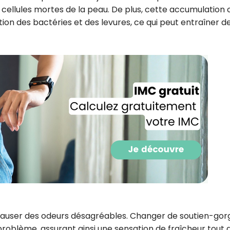
CROQ.
 cellules mortes de la peau. De plus, cette accumulation 
ion des bactéries et des levures, ce qui peut entraîner d
Je consens à ce que la société Digi
Prisma Players analyse le taux d'ou
des courriels pour mesurer et optim
performances des campagnes. No
pourrons savoir si vous ouvrez les co
l'heure à laquelle vous le faites ains
des informations sur le terminal qu
utilisez. Pour en savoir plus sur ces 
voir notre
politique de confidentialit
Je reçois mon cadeau !
Votre adresse email sera utilisée par Digital Prisma Playe
envoyer votre newsletter contenant des offres commercial
personnalisées. Vous pourrez vous désinscrire en utilisan
désabonnement intégré dans la newsletter. Pour en savoi
exercer vos droits, prenez connaissance de notre
Charte 
Confidentialité
.
 causer des odeurs désagréables. Changer de soutien-gor
oblème, assurant ainsi une sensation de fraîcheur tout 