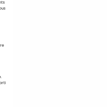
nts
tous
dre
.
arti