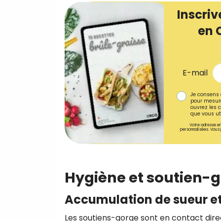
Inscriv
en 
E-mail
Je consens 
pour mesure
ouvrez les c
que vous uti
Votre adresse em
personnalisées. Vous 
Hygiène et soutien-go
Accumulation de sueur et
Les soutiens-gorge sont en contact direc