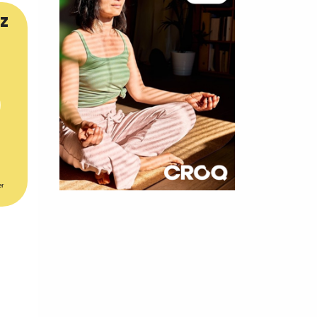
z
er
×
t 180
 CROQ
nnelle de