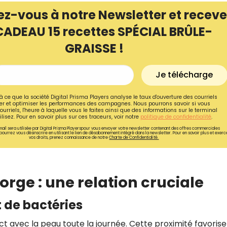
ez-vous à notre Newsletter et receve
CADEAU 15 recettes SPÉCIAL BRÛLE-
GRAISSE !
Je télécharge
à ce que la société Digital Prisma Players analyse le taux d'ouverture des courriels
r et optimiser les performances des campagnes. Nous pourrons savoir si vous
ourriels, l'heure à laquelle vous le faites ainsi que des informations sur le terminal
lisez. Pour en savoir plus sur ces traceurs, voir notre
politique de confidentialité
.
ail sera utilisée par Digital Prisma Playerspour vous envoyer votre newsletter contenant des offres commerciales
pourrez vous désinscrire en utilisant le lien de désabonnement intégré dans la newsletter. Pour en savoir plus et exerc
vos droits, prenez connaissance de notre
Charte de Confidentialité.
Recevez gratuitemen
rge : une relation cruciale
recettes inédites de
!
 de bactéries
Ainsi que la newsletter promotio
t avec la peau toute la journée. Cette proximité favorise