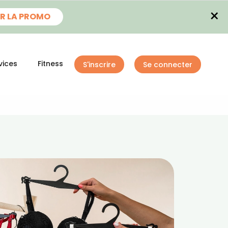
×
R LA PROMO
vices
Fitness
S'inscrire
Se connecter