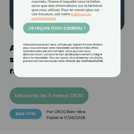
courriels, l'heure à laquelle vous le faites
ainsi que des informations sur le terminal
que vous utilisez. Pour en savoir plus sur
ces traceurs, voir notre
politique de
confidentialité
.
Je reçois mon cadeau !
Arrêter de porter des
Votre adresse email sera utilisée par Digital Prisma Players
pour vous envoyer votre newsletter contenant des offres
commerciales personnalisées. Vous pourrez vous
désinscrire en utilisant le lien de désabonnement intégré
soutien-gorges : bonne ou
dans la newsletter. Pour en savoir plus et exercer vos droits,
prenez connaissance de notre
Charte de Confidentialité
.
mauvaise idée ?
Découvrez les 11 menus CROQ
Par
CROQ Bien-être
BIEN-ÊTRE
Publié le
17/06/2025