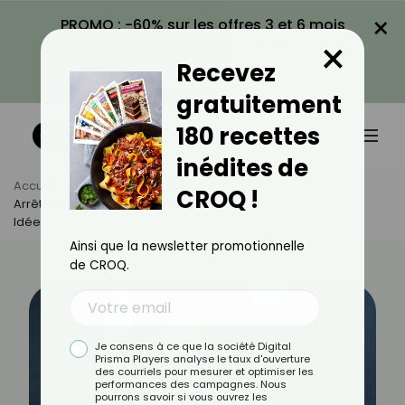
×
PROMO : -60% sur les offres 3 et 6 mois
×
avec le code CROQ60
Recevez
VOIR LA PROMO
gratuitement
180 recettes
inédites de
Accueil
Actus
Bien-Être
CROQ !
Arrêter De Porter Des Soutien-Gorges : Bonne Ou Mauvaise
Idée ?
Ainsi que la newsletter promotionnelle
de CROQ.
Je consens à ce que la société Digital
Prisma Players analyse le taux d'ouverture
des courriels pour mesurer et optimiser les
performances des campagnes. Nous
pourrons savoir si vous ouvrez les