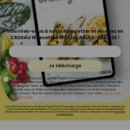
Inscrivez-vous à notre Newsletter et recevez en
CADEAU 15 recettes SPÉCIAL BRÛLE-GRAISSE !
Je télécharge
Je consens à ce que la société Digital Prisma Players analyse le taux
d'ouverture des courriels pour mesurer et optimiser les performances des
campagnes. Nous pourrons savoir si vous ouvrez les courriels, l'heure à
laquelle vous le faites ainsi que des informations sur le terminal que
vous utilisez. Pour en savoir plus sur ces traceurs, voir notre
politique de
confidentialité
.
Votre adresse email sera utilisée par Digital Prisma Playerspour vous envoyer votre newsletter contenant des
offres commerciales personnalisées. Vous pourrez vous désinscrire en utilisant le lien de désabonnement
intégré dans la newsletter. Pour en savoir plus et exercer vos droits, prenez connaissance de notre
Charte de
Confidentialité.