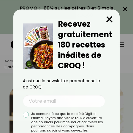
×
PROMO : -60% sur les offres 3 et 6 mois
×
avec le code CROQ60
Recevez
VOIR LA PROMO
gratuitement
180 recettes
inédites de
Accueil
Actus
Bien-Être
CROQ !
Café Ou Thé : Quel Est Le Meilleur Anti-Fatigue ?
Ainsi que la newsletter promotionnelle
de CROQ.
Je consens à ce que la société Digital
Prisma Players analyse le taux d'ouverture
des courriels pour mesurer et optimiser les
performances des campagnes. Nous
pourrons savoir si vous ouvrez les