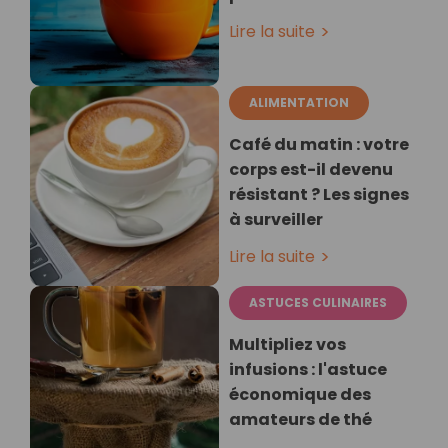
Lire la suite
ALIMENTATION
Café du matin : votre
corps est-il devenu
résistant ? Les signes
à surveiller
Lire la suite
ASTUCES CULINAIRES
Multipliez vos
infusions : l'astuce
économique des
amateurs de thé