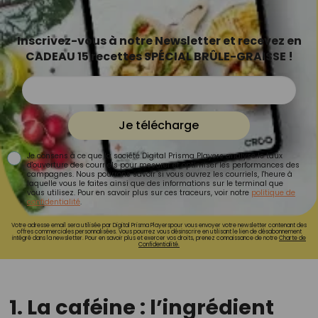
Inscrivez-vous à notre Newsletter et recevez en
CADEAU 15 recettes SPÉCIAL BRÛLE-GRAISSE !
Je télécharge
Je consens à ce que la société Digital Prisma Players analyse le taux
d'ouverture des courriels pour mesurer et optimiser les performances des
campagnes. Nous pourrons savoir si vous ouvrez les courriels, l'heure à
laquelle vous le faites ainsi que des informations sur le terminal que
vous utilisez. Pour en savoir plus sur ces traceurs, voir notre
politique de
confidentialité
.
Votre adresse email sera utilisée par Digital Prisma Playerspour vous envoyer votre newsletter contenant des
offres commerciales personnalisées. Vous pourrez vous désinscrire en utilisant le lien de désabonnement
intégré dans la newsletter. Pour en savoir plus et exercer vos droits, prenez connaissance de notre
Charte de
Confidentialité.
1. La caféine : l’ingrédient