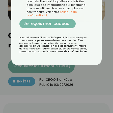
courriels, l'heure à laquelle vous le faites
ainsi que des informations sur le terminal
que vous utilisez. Pour en savoir plus sur
ces traceurs, voir notre
politique de
confidentialité
.
Je reçois mon cadeau !
Café ou thé : quel est le
Votre adresse email sera utilisée par Digital Prisma Players
pour vous envoyer votre newsletter contenant des offres
meilleur anti-fatigue ?
commerciales personnalisées. Vous pourrez vous
désinscrire en utilisant le lien de désabonnement intégré
dans la newsletter. Pour en savoir plus et exercer vos droits,
prenez connaissance de notre
Charte de Confidentialité
.
Découvrez les 11 menus CROQ
Par
CROQ Bien-être
BIEN-ÊTRE
Publié le
03/02/2026