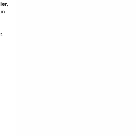
ler,
 un
tal
t.
verture
iser les
us
urriels,
i que
e vous
traceurs,
é
.
rs pour vous
es
t le lien de
r plus et
de