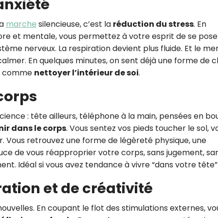
’anxiété
la
marche
silencieuse, c’est la
réduction du stress
. En
ore et mentale, vous permettez à votre esprit de se poser
stème nerveux. La respiration devient plus fluide. Et le men
lmer. En quelques minutes, on sent déjà une forme de c
peu comme
nettoyer l’intérieur de soi
.
corps
ence : tête ailleurs, téléphone à la main, pensées en bou
nir dans le corps
. Vous sentez vos pieds toucher le sol, v
er. Vous retrouvez une forme de légèreté physique, une
ouce de vous réapproprier votre corps, sans jugement, sa
ent. Idéal si vous avez tendance à vivre “dans votre tête”
tion et de créativité
ouvelles. En coupant le flot des stimulations externes, vo