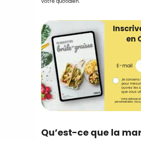
votre quotidien.
Inscriv
en 
E-mail
Je consens 
pour mesure
ouvrez les c
que vous uti
Votre adresse em
personnalisées. Vous 
Qu’est-ce que la mar