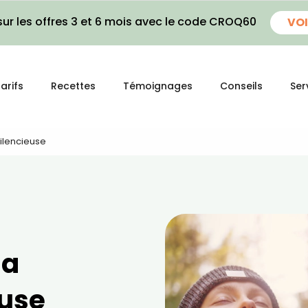
ur les offres 3 et 6 mois avec le code CROQ60
VOI
arifs
Recettes
Témoignages
Conseils
Ser
Silencieuse
la
euse