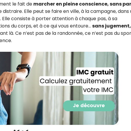
ment le fait de
marcher en pleine conscience, sans par
CROQ.
e distraire. Elle peut se faire en ville, à la campagne, dans
 Elle consiste à porter attention à chaque pas, à sa
tions du corps, et à ce qui vous entoure…
sans jugement,
Je consens à ce que la société Digi
étant là. Ce n’est pas de la randonnée, ce n’est pas du spor
Prisma Players analyse le taux d'ou
sence.
des courriels pour mesurer et optim
performances des campagnes. No
pourrons savoir si vous ouvrez les co
l'heure à laquelle vous le faites ains
des informations sur le terminal qu
utilisez. Pour en savoir plus sur ces 
voir notre
politique de confidentialit
Je reçois mon cadeau !
Votre adresse email sera utilisée par Digital Prisma Playe
envoyer votre newsletter contenant des offres commercial
personnalisées. Vous pourrez vous désinscrire en utilisan
désabonnement intégré dans la newsletter. Pour en savoi
exercer vos droits, prenez connaissance de notre
Charte 
Confidentialité
.