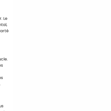
. Le
tal,
larté
cle.
os
ns
.
us