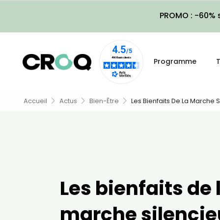
PROMO : -60% s
Programme
T
Accueil
Actus
Bien-Être
Les Bienfaits De La Marche 
Les bienfaits de 
marche silenci