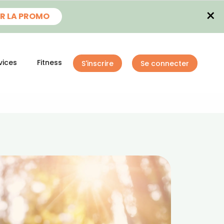
×
R LA PROMO
vices
Fitness
S'inscrire
Se connecter