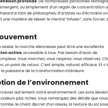
réflexion profonde
. De nombreuses personnes témoign
ui émergent, ou simplement d’un regain de concentration 
asard si tant de philosophes, d’artistes ou d’écrivains on
t une manière de laisser le mental “infuser”, sans forcer, 
mouvement
n assise, la marche silencieuse peut être une excellente
ion active
, accessible à tous. Pas besoin d’avoir de
complexe. Vous marchez, vous respirez, vous observez. C
, un point de retour. C’est simple, naturel, efficace. Et c’
 la puissance de la transformation intérieure.
ption de l’environnement
ercevez autrement votre environnement. Les sons devie
 couleurs plus riches. Vous remarquez des détails que vous
 tombe, le chant discret d’un oiseau, la texture du sol sou