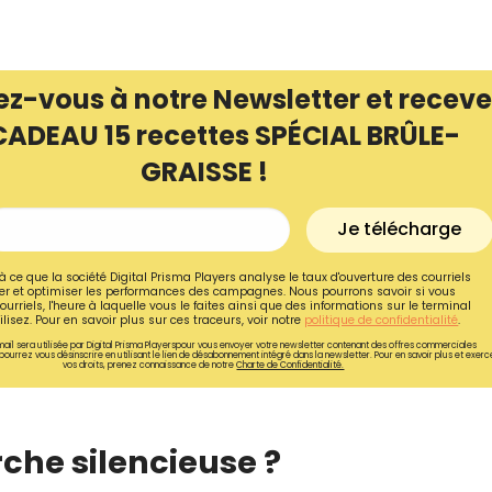
ez-vous à notre Newsletter et receve
CADEAU 15 recettes SPÉCIAL BRÛLE-
GRAISSE !
Je télécharge
à ce que la société Digital Prisma Players analyse le taux d'ouverture des courriels
r et optimiser les performances des campagnes. Nous pourrons savoir si vous
ourriels, l'heure à laquelle vous le faites ainsi que des informations sur le terminal
lisez. Pour en savoir plus sur ces traceurs, voir notre
politique de confidentialité
.
ail sera utilisée par Digital Prisma Playerspour vous envoyer votre newsletter contenant des offres commerciales
Recevez gratuitemen
pourrez vous désinscrire en utilisant le lien de désabonnement intégré dans la newsletter. Pour en savoir plus et exerc
vos droits, prenez connaissance de notre
Charte de Confidentialité.
recettes inédites de
!
che silencieuse ?
Ainsi que la newsletter promotio