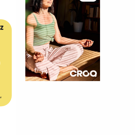
z
×
t 180
er
 CROQ
nnelle de