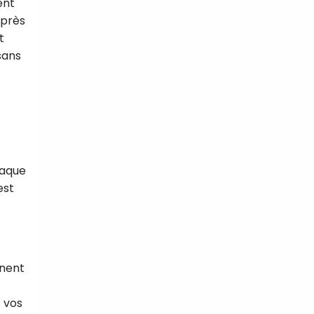
ent
après
t
sans
haque
est
nnent
s vos