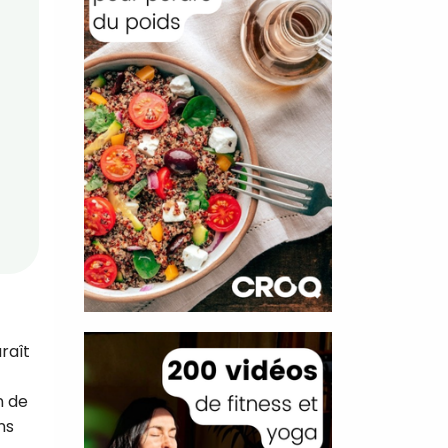
raît
n de
ns