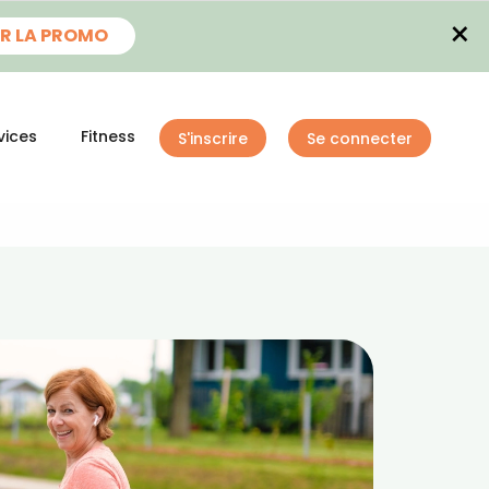
×
R LA PROMO
vices
Fitness
S'inscrire
Se connecter