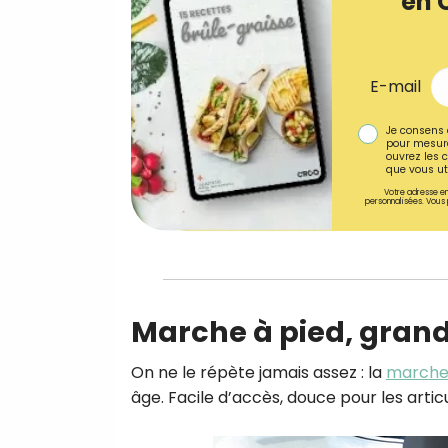
en 
E-mail
Je consens 
pour mesure
ouvrez les c
que vous uti
Votre adresse em
personnalisées. Vous 
Marche à pied, grand
On ne le répète jamais assez : la
march
âge. Facile d’accès, douce pour les artic