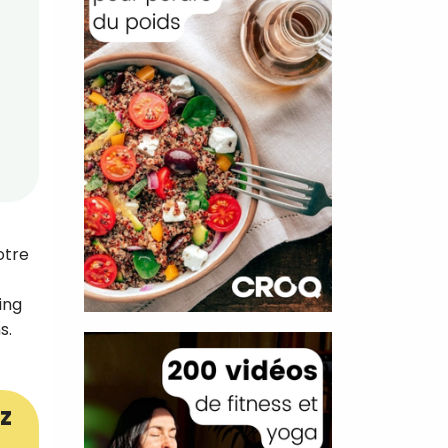
otre
ing
s.
z