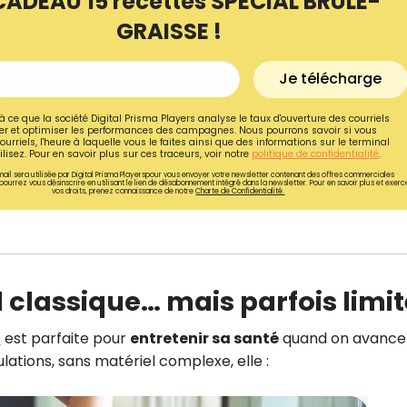
CADEAU 15 recettes SPÉCIAL BRÛLE-
GRAISSE !
Je télécharge
à ce que la société Digital Prisma Players analyse le taux d'ouverture des courriels
r et optimiser les performances des campagnes. Nous pourrons savoir si vous
ourriels, l'heure à laquelle vous le faites ainsi que des informations sur le terminal
lisez. Pour en savoir plus sur ces traceurs, voir notre
politique de confidentialité
.
ail sera utilisée par Digital Prisma Playerspour vous envoyer votre newsletter contenant des offres commerciales
pourrez vous désinscrire en utilisant le lien de désabonnement intégré dans la newsletter. Pour en savoir plus et exerc
vos droits, prenez connaissance de notre
Charte de Confidentialité.
 classique… mais parfois limit
Recevez gratuitemen
recettes inédites de
e
est parfaite pour
entretenir sa santé
quand on avance
!
ulations, sans matériel complexe, elle :
Ainsi que la newsletter promotio