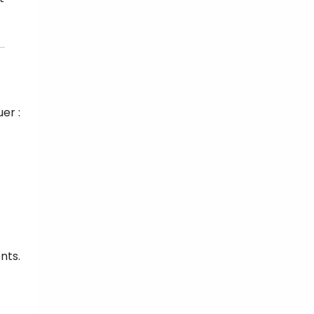
er :
nts.