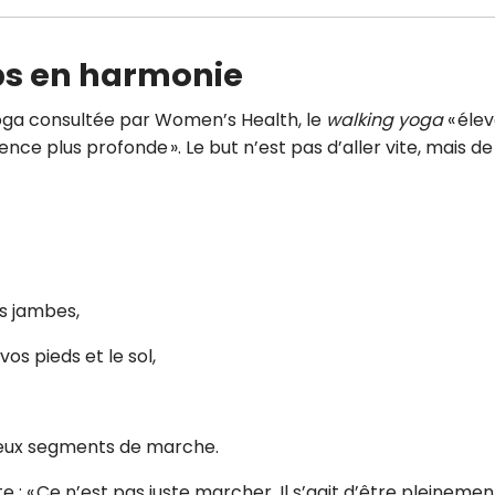
rps en harmonie
oga consultée par Women’s Health, le
walking yoga
« éle
nce plus profonde ». Le but n’est pas d’aller vite, mais de
s jambes,
os pieds et le sol,
deux segments de marche.
iste : « Ce n’est pas juste marcher. Il s’agit d’être pleinemen