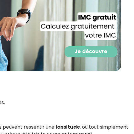
CROQ.
Je consens à ce que la société Digi
Prisma Players analyse le taux d'ou
des courriels pour mesurer et optim
performances des campagnes. No
pourrons savoir si vous ouvrez les co
l'heure à laquelle vous le faites ains
des informations sur le terminal qu
utilisez. Pour en savoir plus sur ces 
voir notre
politique de confidentialit
Je reçois mon cadeau !
es,
Votre adresse email sera utilisée par Digital Prisma Playe
envoyer votre newsletter contenant des offres commercial
personnalisées. Vous pourrez vous désinscrire en utilisan
désabonnement intégré dans la newsletter. Pour en savoi
exercer vos droits, prenez connaissance de notre
Charte 
Confidentialité
.
s peuvent ressentir une
lassitude
, ou tout simplement