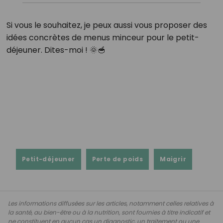
Si vous le souhaitez, je peux aussi vous proposer des
idées concrètes de menus minceur pour le petit-
déjeuner. Dites-moi ! 🌞🥣
Petit-déjeuner
Perte de poids
Maigrir
Les informations diffusées sur les articles, notamment celles relatives à
la santé, au bien-être ou à la nutrition, sont fournies à titre indicatif et
ne constituent en aucun cas un diagnostic, un traitement ou une