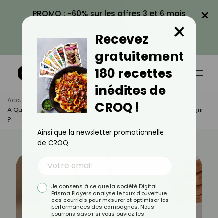
×
PROMO : -60% sur les offres 3 et 6 mois
×
avec le code CROQ60
Recevez
VOIR LA PROMO
gratuitement
180 recettes
inédites de
Accueil
Actus
Minceur
CROQ !
À Quelle Heure Faut-Il Prendre Son Petit-Déjeuner Pour Maigrir
?
Ainsi que la newsletter promotionnelle
de CROQ.
Je consens à ce que la société Digital
Prisma Players analyse le taux d'ouverture
des courriels pour mesurer et optimiser les
performances des campagnes. Nous
pourrons savoir si vous ouvrez les