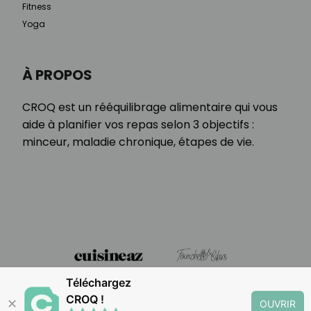
Fitness
Yoga
À PROPOS
CROQ est un rééquilibrage alimentaire qui vous
aide à planifier vos repas selon 3 objectifs :
minceur, maladie chronique, étapes de vie.
Téléchargez
CROQ !
✕
OUVRIR