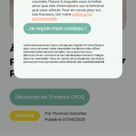
courriels, l'heure à laquelle vous le faites
ainsi que des informations sur le terminal
que vous utilisez. Pour en savoir plus sur
ces traceurs, voir notre
politique de
confidentialité
.
Je reçois mon cadeau !
À quelle heure faut-il
Votre adresse email sera utilisée par Digital Prisma Players
pour vous envoyer votre newsletter contenant des offres
commerciales personnalisées. Vous pourrez vous
désinscrire en utilisant le lien de désabonnement intégré
prendre son petit-déjeuner
dans la newsletter. Pour en savoir plus et exercer vos droits,
prenez connaissance de notre
Charte de Confidentialité
.
pour maigrir ?
Découvrez les 11 menus CROQ
Par
Thomas Sanchez
MINCEUR
Publié le
07/06/2025