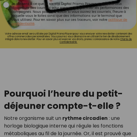
Je consens à ce que la société Digital Prisma Players analyse le taux
d'ouverture des courriels pour mesurer et optimiser les performances des
campagnes. Nous pourrons savoir si vous ouvrez les courriels, l'heure à
laquelle vous le faites ainsi que des informations sur le terminal que
vous utilisez. Pour en savoir plus sur ces traceurs, voir notre
politique de
confidentialité
.
Votre adresse email sera utilisée par Digital Prisma Playerspour vous envoyer votre newsletter contenant des
offres commerciales personnalisées. Vous pourrez vous désinscrire en utilisant le lien de désabonnement
intégré dans la newsletter. Pour en savoir plus et exercer vos droits, prenez connaissance de notre
Charte de
Confidentialité.
Pourquoi l’heure du petit-
déjeuner compte-t-elle ?
Notre organisme suit un
rythme circadien
: une
horloge biologique interne qui régule les fonctions
métaboliques au fil de la journée. Or, il est prouvé que