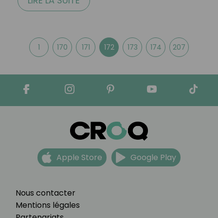
LIRE LA SUITE
1
170
171
172
173
174
207
Apple Store
Google Play
Nous contacter
Mentions légales
Partenariats