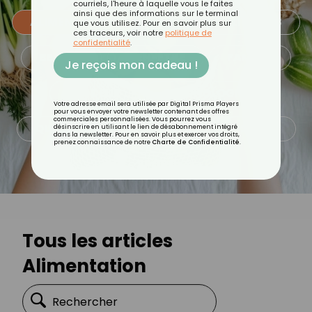
courriels, l'heure à laquelle vous le faites
ainsi que des informations sur le terminal
ALIMENTATION
ASTUCES CULINAIRES
que vous utilisez. Pour en savoir plus sur
ces traceurs, voir notre
politique de
confidentialité
.
BEAUTÉ
BIEN-ÊTRE
FAMILLE
Je reçois mon cadeau !
MINCEUR
PSYCHOLOGIE
Votre adresse email sera utilisée par Digital Prisma Players
pour vous envoyer votre newsletter contenant des offres
commerciales personnalisées. Vous pourrez vous
QUOTIDIEN
RECETTES
SANTÉ
désinscrire en utilisant le lien de désabonnement intégré
dans la newsletter. Pour en savoir plus et exercer vos droits,
prenez connaissance de notre
Charte de Confidentialité
.
SPORT
Tous les articles
Alimentation