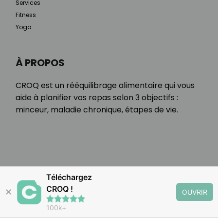
Services
Fitness
Yoga
À PROPOS
CROQ est un rééquilibrage alimentaire qui vous
aide à planifier vos repas selon 3 objectifs :
minceur, maladie chronique, étapes de vie.
Téléchargez
CROQ !
✕
OUVRIR
100k+