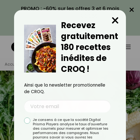
×
PROMO : -60% sur les offres 3 et 6 mois
×
avec le code CROQ60
Recevez
VOIR LA PROMO
gratuitement
180 recettes
inédites de
Accueil
Tag
Alimentation
CROQ !
Ainsi que la newsletter promotionnelle
de CROQ.
Alimentation
Je consens à ce que la société Digital
Prisma Players analyse le taux d'ouverture
des courriels pour mesurer et optimiser les
performances des campagnes. Nous
TOUS
ACTUALITÉS
pourrons savoir si vous ouvrez les