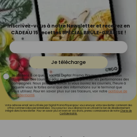
Inscrivez-vous à notre Newsletter et recevez en
CADEAU 15 recettes SPÉCIAL BRÛLE-GRAISSE !
Je télécharge
Je consens à ce que la société Digital Prisma Players analyse le taux
d'ouverture des courriels pour mesurer et optimiser les performances des
campagnes. Nous pourrons savoir si vous ouvrez les courriels, l'heure à
laquelle vous le faites ainsi que des informations sur le terminal que
vous utilisez. Pour en savoir plus sur ces traceurs, voir notre
politique de
confidentialité
.
Votre adresse email sera utilisée par Digital Prisma Playerspour vous envoyer votre newsletter contenant des
offres commerciales personnalisées. Vous pourrez vous désinscrire en utilisant le lien de désabonnement
intégré dans la newsletter. Pour en savoir plus et exercer vos droits, prenez connaissance de notre
Charte de
Confidentialité.