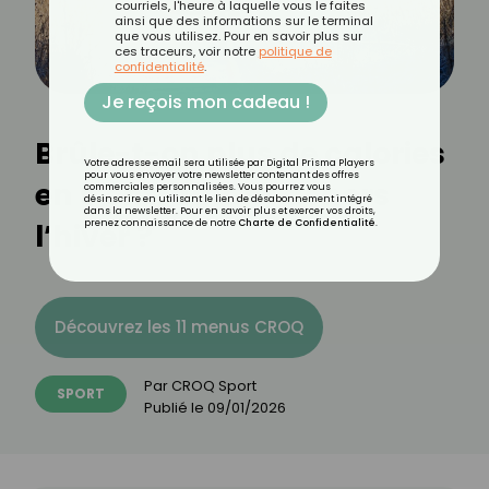
courriels, l'heure à laquelle vous le faites
ainsi que des informations sur le terminal
que vous utilisez. Pour en savoir plus sur
ces traceurs, voir notre
politique de
confidentialité
.
Je reçois mon cadeau !
Brûle-t-on plus de calories
Votre adresse email sera utilisée par Digital Prisma Players
pour vous envoyer votre newsletter contenant des offres
en s’entraînant dehors
commerciales personnalisées. Vous pourrez vous
désinscrire en utilisant le lien de désabonnement intégré
dans la newsletter. Pour en savoir plus et exercer vos droits,
l’hiver ?
prenez connaissance de notre
Charte de Confidentialité
.
Découvrez les 11 menus CROQ
Par
CROQ Sport
SPORT
Publié le
09/01/2026