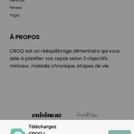
Services
Fitness
Yoga
À PROPOS
CROQ est un rééquilibrage alimentaire qui vous
aide à planifier vos repas selon 3 objectifs :
minceur, maladie chronique, étapes de vie.
Téléchargez
CROQ !