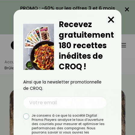
×
PROMO : -60% sur les offres 3 et 6 mois
×
avec le code CROQ60
Recevez
VOIR LA PROMO
gratuitement
180 recettes
inédites de
Accueil
Actus
Sport
CROQ !
Brûle-T-On Plus De Calories En S’entraînant Dehors L’hiver ?
Ainsi que la newsletter promotionnelle
de CROQ.
Je consens à ce que la société Digital
Prisma Players analyse le taux d'ouverture
des courriels pour mesurer et optimiser les
performances des campagnes. Nous
pourrons savoir si vous ouvrez les