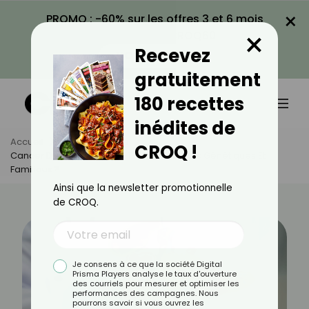
×
PROMO : -60% sur les offres 3 et 6 mois
×
avec le code CROQ60
Recevez
VOIR LA PROMO
gratuitement
180 recettes
inédites de
Accueil
Actus
Santé
CROQ !
Cancer Du Pancréas : Y A-T-Il Des Facteurs Génétiques Et
Familiaux ?
Ainsi que la newsletter promotionnelle
de CROQ.
Je consens à ce que la société Digital
Prisma Players analyse le taux d'ouverture
des courriels pour mesurer et optimiser les
performances des campagnes. Nous
pourrons savoir si vous ouvrez les