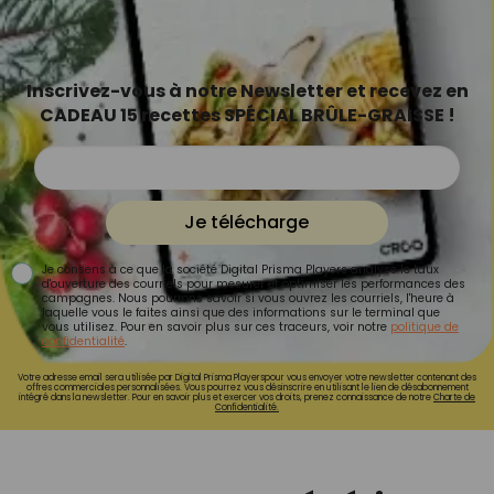
Inscrivez-vous à notre Newsletter et recevez en
CADEAU 15 recettes SPÉCIAL BRÛLE-GRAISSE !
Je télécharge
Je consens à ce que la société Digital Prisma Players analyse le taux
d'ouverture des courriels pour mesurer et optimiser les performances des
campagnes. Nous pourrons savoir si vous ouvrez les courriels, l'heure à
laquelle vous le faites ainsi que des informations sur le terminal que
vous utilisez. Pour en savoir plus sur ces traceurs, voir notre
politique de
confidentialité
.
Votre adresse email sera utilisée par Digital Prisma Playerspour vous envoyer votre newsletter contenant des
offres commerciales personnalisées. Vous pourrez vous désinscrire en utilisant le lien de désabonnement
intégré dans la newsletter. Pour en savoir plus et exercer vos droits, prenez connaissance de notre
Charte de
Confidentialité.