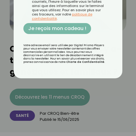
courriels, l'heure à laquelle vous le faites
ainsi que des informations sur le terminal
que vous utilisez. Pour en savoir plus sur
ces traceurs, voir notre
politique de
confidentialité
.
Je reçois mon cadeau !
Cancer du pancréas : y a-
Votre adresse email sera utilisée par Digital Prisma Players
pour vous envoyer votre newsletter contenant des offres
commerciales personnalisées. Vous pourrez vous
désinscrire en utilisant le lien de désabonnement intégré
t-il des facteurs
dans la newsletter. Pour en savoir plus et exercer vos droits,
prenez connaissance de notre
Charte de Confidentialité
.
génétiques et familiaux ?
Découvrez les 11 menus CROQ
Par
CROQ Bien-être
SANTÉ
Publié le
15/06/2025