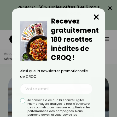
×
PROMO : -60% sur les offres 3 et 6 mois
×
avec le code CROQ60
Recevez
VOIR LA PROMO
gratuitement
180 recettes
inédites de
Accueil
Actus
Santé
CROQ !
Sérotonine Élevé : Quel Danger Pour Votre Santé ?
Ainsi que la newsletter promotionnelle
de CROQ.
Je consens à ce que la société Digital
Prisma Players analyse le taux d'ouverture
des courriels pour mesurer et optimiser les
performances des campagnes. Nous
pourrons savoir si vous ouvrez les