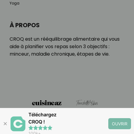
Yoga
À PROPOS
CROQ est un rééquilibrage alimentaire qui vous
aide à planifier vos repas selon 3 objectifs :
minceur, maladie chronique, étapes de vie.
Téléchargez
CROQ !
✕
OUVRIR
100k+