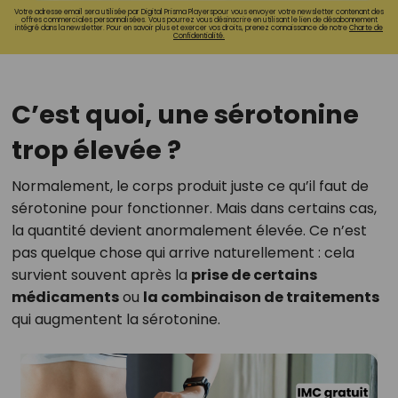
Votre adresse email sera utilisée par Digital Prisma Playerspour vous envoyer votre newsletter contenant des
offres commerciales personnalisées. Vous pourrez vous désinscrire en utilisant le lien de désabonnement
intégré dans la newsletter. Pour en savoir plus et exercer vos droits, prenez connaissance de notre
Charte de
Confidentialité.
C’est quoi, une sérotonine
trop élevée ?
Normalement, le corps produit juste ce qu’il faut de
sérotonine pour fonctionner. Mais dans certains cas,
la quantité devient anormalement élevée. Ce n’est
pas quelque chose qui arrive naturellement : cela
survient souvent après la
prise de certains
médicaments
ou
la combinaison de traitements
qui augmentent la sérotonine.