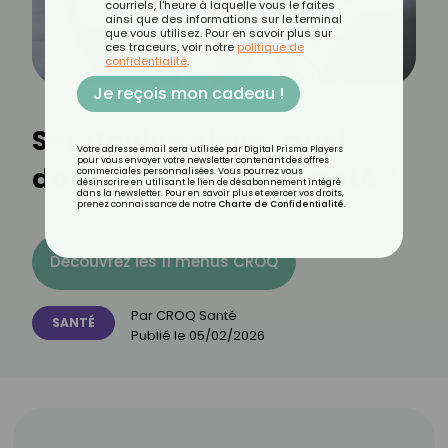
courriels, l'heure à laquelle vous le faites
ainsi que des informations sur le terminal
que vous utilisez. Pour en savoir plus sur
ces traceurs, voir notre
politique de
confidentialité
.
Je reçois mon cadeau !
Sérotonine élevé : quel
Votre adresse email sera utilisée par Digital Prisma Players
pour vous envoyer votre newsletter contenant des offres
danger pour votre santé ?
commerciales personnalisées. Vous pourrez vous
désinscrire en utilisant le lien de désabonnement intégré
dans la newsletter. Pour en savoir plus et exercer vos droits,
prenez connaissance de notre
Charte de Confidentialité
.
Découvrez les 11 menus CROQ
Par
CROQ Santé
SANTÉ
Publié le
05/02/2026