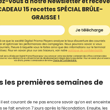
ez-vous à notre Newsletter et receve
CADEAU 15 recettes SPÉCIAL BRÛLE-
GRAISSE !
Je télécharge
à ce que la société Digital Prisma Players analyse le taux d'ouverture des courriels
r et optimiser les performances des campagnes. Nous pourrons savoir si vous
ourriels, l'heure à laquelle vous le faites ainsi que des informations sur le terminal
lisez. Pour en savoir plus sur ces traceurs, voir notre
politique de confidentialité
.
ail sera utilisée par Digital Prisma Playerspour vous envoyer votre newsletter contenant des offres commerciales
pourrez vous désinscrire en utilisant le lien de désabonnement intégré dans la newsletter. Pour en savoir plus et exerc
vos droits, prenez connaissance de notre
Charte de Confidentialité.
ns les premières semaines de
Recevez gratuitemen
recettes inédites de
!
il est courant de ne pas encore savoir qu’on est enceinte
 se fait environ 7 jours après la fécondation. Ensuite, les
Ainsi que la newsletter promotio