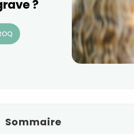
grave ?
CROQ
Sommaire