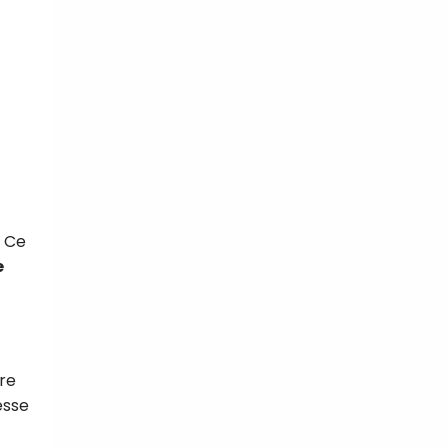
. Ce
e
ire
esse