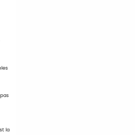
é
bles
 pas
t la