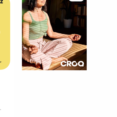
z
er
×
t 180
 CROQ
.
nnelle de