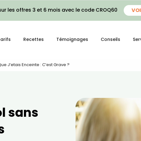
ur les offres 3 et 6 mois avec le code CROQ60
VOI
arifs
Recettes
Témoignages
Conseils
Ser
Que J’etais Enceinte : C’est Grave ?
ol sans
s