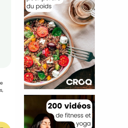
ce
s,