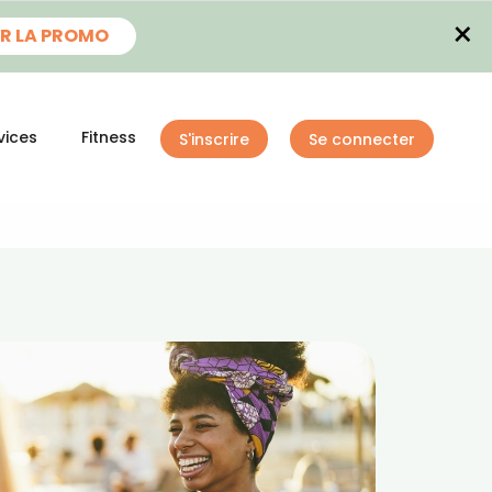
×
R LA PROMO
vices
Fitness
S'inscrire
Se connecter