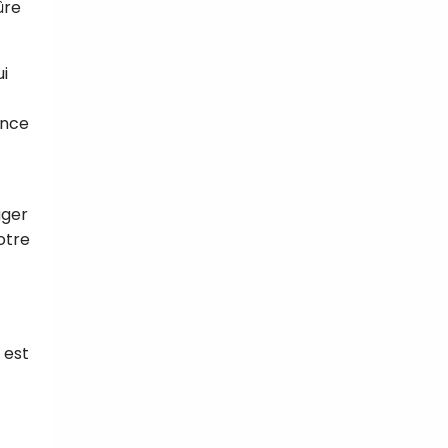
ûre
i
ance
uger
otre
 est