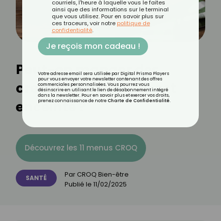
courriels, l'heure à laquelle vous le faites
ainsi que des informations sur le terminal
que vous utilisez. Pour en savoir plus sur
ces traceurs, voir notre
politique de
confidentialité
.
Je reçois mon cadeau !
Peut-on manger des
Votre adresse email sera utilisée par Digital Prisma Players
pour vous envoyer votre newsletter contenant des offres
crevettes quand on est
commerciales personnalisées. Vous pourrez vous
désinscrire en utilisant le lien de désabonnement intégré
dans la newsletter. Pour en savoir plus et exercer vos droits,
enceinte ?
prenez connaissance de notre
Charte de Confidentialité
.
Découvrez les 11 menus CROQ
Par
CROQ Bien-être
SANTÉ
Publié le
11/02/2025