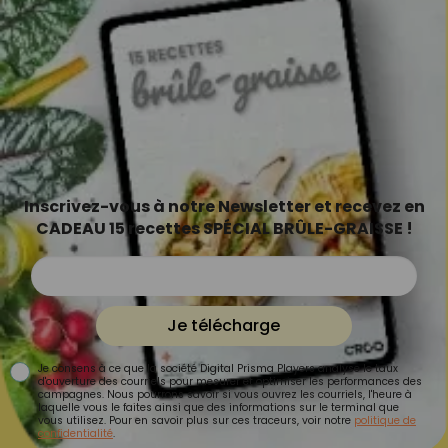
Inscrivez-vous à notre Newsletter et recevez en
CADEAU 15 recettes SPÉCIAL BRÛLE-GRAISSE !
Je télécharge
Je consens à ce que la société Digital Prisma Players analyse le taux
d'ouverture des courriels pour mesurer et optimiser les performances des
campagnes. Nous pourrons savoir si vous ouvrez les courriels, l'heure à
laquelle vous le faites ainsi que des informations sur le terminal que
vous utilisez. Pour en savoir plus sur ces traceurs, voir notre
politique de
confidentialité
.