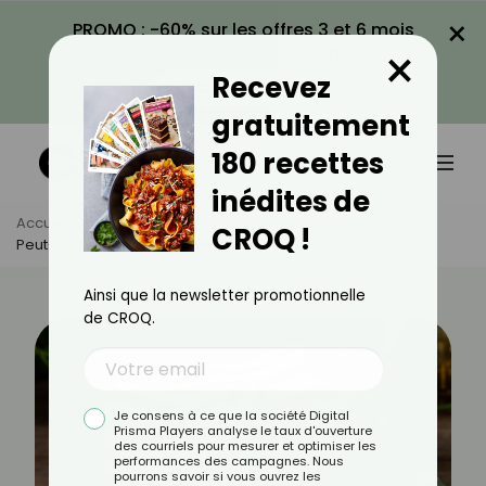
×
PROMO : -60% sur les offres 3 et 6 mois
×
avec le code CROQ60
Recevez
VOIR LA PROMO
gratuitement
180 recettes
inédites de
Accueil
Actus
Santé
CROQ !
Peut-On Manger Des Crevettes Quand On Est Enceinte ?
Ainsi que la newsletter promotionnelle
de CROQ.
Je consens à ce que la société Digital
Prisma Players analyse le taux d'ouverture
des courriels pour mesurer et optimiser les
performances des campagnes. Nous
pourrons savoir si vous ouvrez les