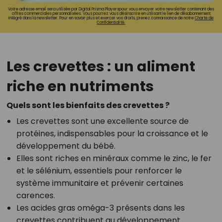
Votre adresse email sera utilisée par Digital Prisma Playerspour vous envoyer votre newsletter contenant des
offres commerciales personnalisées. Vous pourrez vous désinscrire en utilisant le lien de désabonnement
intégré dans la newsletter. Pour en savoir plus et exercer vos droits, prenez connaissance de notre
Charte de
Confidentialité.
Les crevettes : un aliment
riche en nutriments
Quels sont les bienfaits des crevettes ?
Les crevettes sont une excellente source de
protéines, indispensables pour la croissance et le
développement du bébé.
Elles sont riches en minéraux comme le zinc, le fer
et le sélénium, essentiels pour renforcer le
système immunitaire et prévenir certaines
carences.
Les acides gras oméga-3 présents dans les
crevettes contribuent au développement