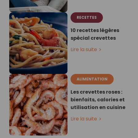
RECETTES
10 recettes légères
spécial crevettes
Lire la suite
ALIMENTATION
Les crevettes roses :
bienfaits, calories et
utilisation en cuisine
Lire la suite