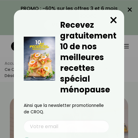
×
PROMO : -60% sur les offres 3 et 6 mois
×
avec le code CROQ60
Recevez
VOIR LA PROMO
gratuitement
10 de nos
meilleures
Accueil
Actus
Alimentation
recettes
Ce Que Vous Mangez En Pensant Bien Faire… Mais Qui
Déséquilibre Vos Hormones
spécial
ménopause
Ainsi que la newsletter promotionnelle
de CROQ.