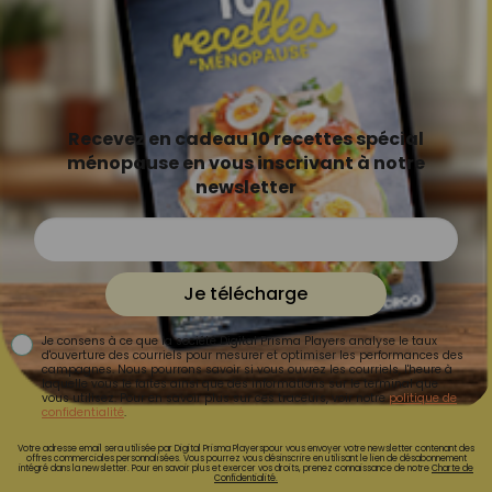
Recevez en cadeau 10 recettes spécial
ménopause en vous inscrivant à notre
newsletter
Je télécharge
Je consens à ce que la société Digital Prisma Players analyse le taux
d'ouverture des courriels pour mesurer et optimiser les performances des
campagnes. Nous pourrons savoir si vous ouvrez les courriels, l'heure à
laquelle vous le faites ainsi que des informations sur le terminal que
vous utilisez. Pour en savoir plus sur ces traceurs, voir notre
politique de
confidentialité
.
Votre adresse email sera utilisée par Digital Prisma Playerspour vous envoyer votre newsletter contenant des
offres commerciales personnalisées. Vous pourrez vous désinscrire en utilisant le lien de désabonnement
intégré dans la newsletter. Pour en savoir plus et exercer vos droits, prenez connaissance de notre
Charte de
Confidentialité.