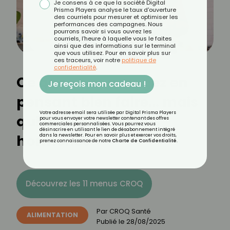
Je consens à ce que la société Digital
Prisma Players analyse le taux d'ouverture
des courriels pour mesurer et optimiser les
performances des campagnes. Nous
pourrons savoir si vous ouvrez les
courriels, l'heure à laquelle vous le faites
ainsi que des informations sur le terminal
que vous utilisez. Pour en savoir plus sur
ces traceurs, voir notre
politique de
confidentialité
.
Ce que vous mangez en
Je reçois mon cadeau !
pensant bien faire… mais
Votre adresse email sera utilisée par Digital Prisma Players
qui déséquilibre vos
pour vous envoyer votre newsletter contenant des offres
commerciales personnalisées. Vous pourrez vous
désinscrire en utilisant le lien de désabonnement intégré
hormones
dans la newsletter. Pour en savoir plus et exercer vos droits,
prenez connaissance de notre
Charte de Confidentialité
.
Découvrez les 11 menus CROQ
Par
CROQ Santé
ALIMENTATION
Publié le
28/08/2025