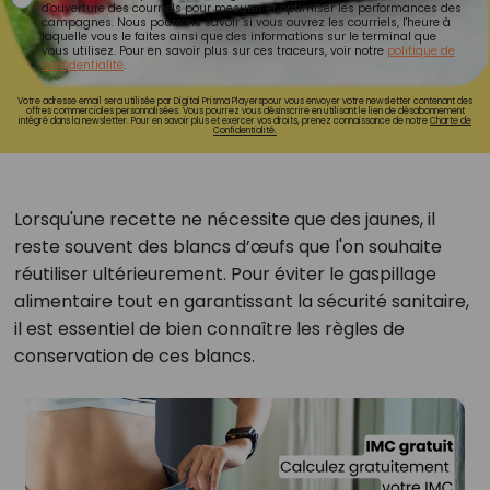
d'ouverture des courriels pour mesurer et optimiser les performances des
campagnes. Nous pourrons savoir si vous ouvrez les courriels, l'heure à
laquelle vous le faites ainsi que des informations sur le terminal que
vous utilisez. Pour en savoir plus sur ces traceurs, voir notre
politique de
confidentialité
.
Votre adresse email sera utilisée par Digital Prisma Playerspour vous envoyer votre newsletter contenant des
offres commerciales personnalisées. Vous pourrez vous désinscrire en utilisant le lien de désabonnement
intégré dans la newsletter. Pour en savoir plus et exercer vos droits, prenez connaissance de notre
Charte de
Confidentialité.
Lorsqu'une recette ne nécessite que des jaunes, il
reste souvent des blancs d’œufs que l'on souhaite
réutiliser ultérieurement. Pour éviter le gaspillage
alimentaire tout en garantissant la sécurité sanitaire,
il est essentiel de bien connaître les règles de
conservation de ces blancs.