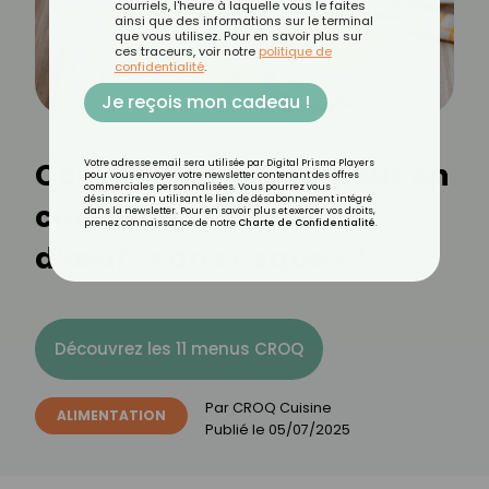
courriels, l'heure à laquelle vous le faites
ainsi que des informations sur le terminal
que vous utilisez. Pour en savoir plus sur
ces traceurs, voir notre
politique de
confidentialité
.
Je reçois mon cadeau !
Combien de temps peut on
Votre adresse email sera utilisée par Digital Prisma Players
pour vous envoyer votre newsletter contenant des offres
commerciales personnalisées. Vous pourrez vous
désinscrire en utilisant le lien de désabonnement intégré
conserver des blancs
dans la newsletter. Pour en savoir plus et exercer vos droits,
prenez connaissance de notre
Charte de Confidentialité
.
d’œufs sans risques ?
Découvrez les 11 menus CROQ
Par
CROQ Cuisine
ALIMENTATION
Publié le
05/07/2025