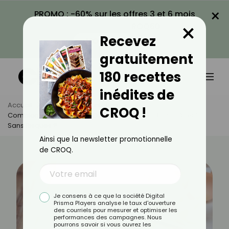
×
PROMO : -60% sur les offres 3 et 6 mois
×
avec le code CROQ60
Recevez
VOIR LA PROMO
gratuitement
180 recettes
inédites de
Accueil
Actus
Alimentation
CROQ !
Combien De Temps Peut On Conserver Des Blancs D’œufs
Sans Risques ?
Ainsi que la newsletter promotionnelle
de CROQ.
Je consens à ce que la société Digital
Prisma Players analyse le taux d'ouverture
des courriels pour mesurer et optimiser les
performances des campagnes. Nous
pourrons savoir si vous ouvrez les